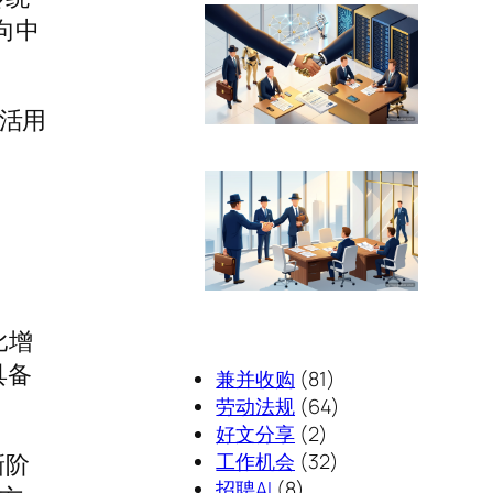
向中
。
活用
比增
具备
兼并收购
(81)
劳动法规
(64)
好文分享
(2)
工作机会
(32)
新阶
招聘AI
(8)