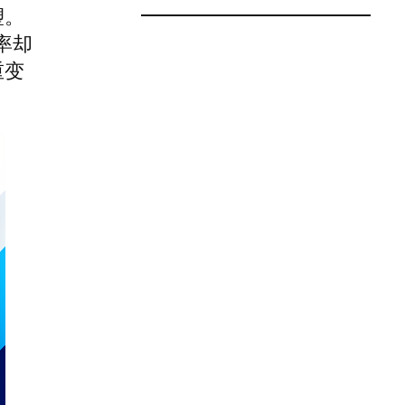
塑。
率却
重变