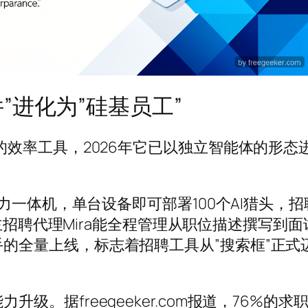
”进化为”硅基员工”
边的效率工具，2026年它已以独立智能体的形态
I算力一体机，单台设备即可部署100个AI猎头，
I的自主招聘代理Mira能全程管理从职位描述撰写到
手的全量上线，标志着招聘工具从”搜索框”正式
级。据freegeeker.com报道，76%的求