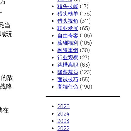
方
猎头技能
(17)
。
猎头榜单
(176)
猎头视角
(311)
悉当
职业发展
(65)
域玩
自由奇客
(105)
薪酬福利
(105)
融资重组
(30)
行业观察
(27)
跳槽离职
(63)
降薪裁员
(123)
头的敌
面试技巧
(55)
战略
高端任命
(190)
2026
躺在
2024
2023
2022