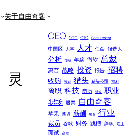
关于自由奇客
CEO
COO
CTO
Recruitment
人才
中国区
任命
候选人
人事
总裁
分析
微软
年薪
加薪
招聘
投资
战略
惠普
报告
、灵
猎头
收购
猎头公司
福利
激励
科技
职业
离职
简历
绩效
自由奇客
职场
股票
行业
薪酬
苹果
薪资
融资
裁员
财务
跳槽
谷歌
辞职
雇主
面试
高端