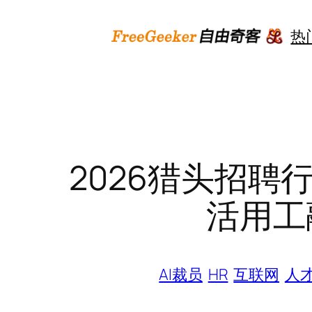
跳
至
热
内
容
2026猎头招聘
活用工
AI裁员
HR
互联网
人