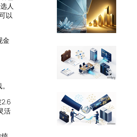
候选人
能可以
现金
线。
.6
灵活
传统