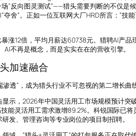
一场”反向图灵测试”——猎头需要判断的不仅是
”夺舍”。正如一位互联网大厂HRD所言：”技
暴涨12倍，平均月薪达60738元。猎聘AI产品
倍。AI不再是概念，而是实实在在的营收引擎。
头加速融合
高端渗透”，成为猎头行业不可忽视的第二增长曲
显示，2026年中国灵活用工市场规模预计突破2
高技能灵活用工需求激增89.2%。科锐国际已将
术研发、管理咨询等专业岗位的项目制招聘。
领域，”猎头+灵活用工”的打包服务正在取代