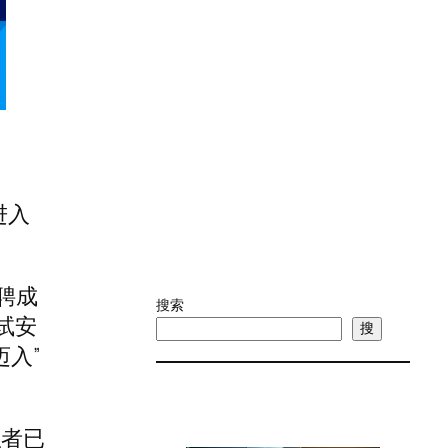
进入
招聘成
搜索
面试安
搜
迈入”
职者已