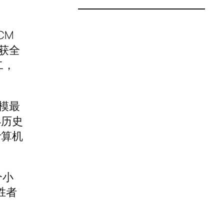
CM
获全
二，
模最
界历史
计算机
个小
胜者