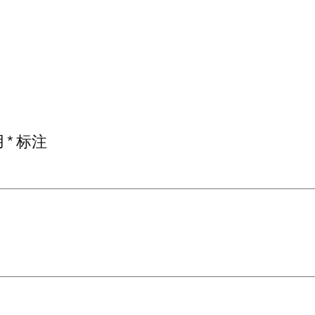
用
*
标注