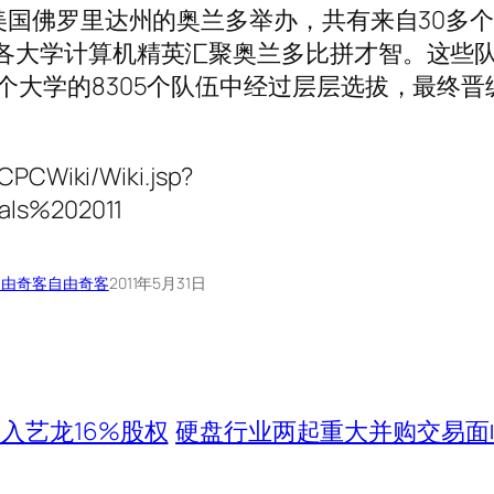
赛在美国佛罗里达州的奥兰多举办，共有来自30多
世界各大学计算机精英汇聚奥兰多比拼才智。这些
0个大学的8305个队伍中经过层层选拔，最终晋
CPCWiki/Wiki.jsp?
als%202011
自由奇客
自由奇客
2011年5月31日
入艺龙16%股权
硬盘行业两起重大并购交易面