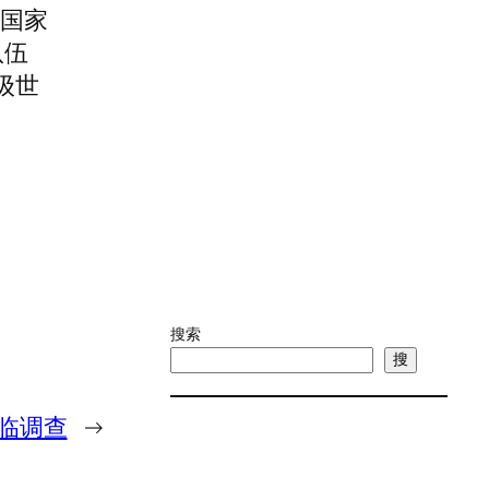
个国家
队伍
级世
搜索
搜
临调查
→