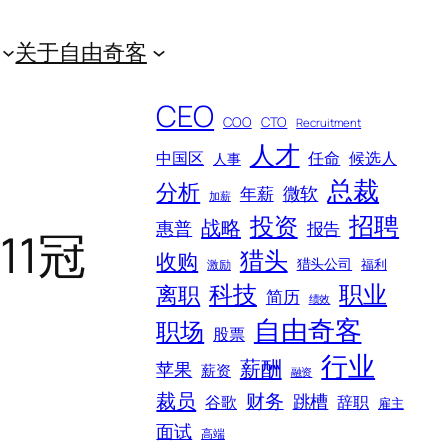
关于自由奇客
CEO
COO
CTO
Recruitment
人才
中国区
任命
候选人
人事
总裁
分析
微软
年薪
加薪
招聘
投资
战略
惠普
报告
011冠
猎头
收购
猎头公司
福利
激励
科技
职业
离职
简历
绩效
自由奇客
职场
股票
行业
薪酬
苹果
薪资
融资
裁员
财务
跳槽
谷歌
辞职
雇主
面试
高端