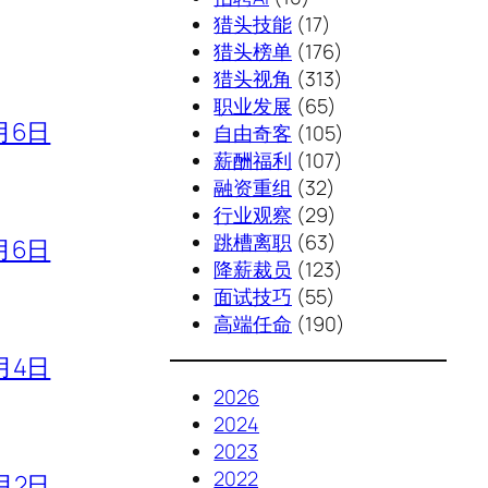
猎头技能
(17)
猎头榜单
(176)
猎头视角
(313)
职业发展
(65)
月6日
自由奇客
(105)
薪酬福利
(107)
融资重组
(32)
行业观察
(29)
跳槽离职
(63)
月6日
降薪裁员
(123)
面试技巧
(55)
高端任命
(190)
月4日
2026
2024
2023
2022
月2日