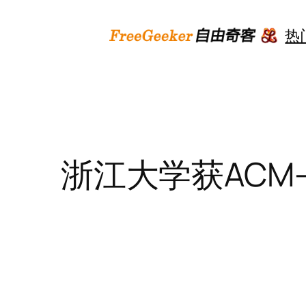
跳
至
热
内
容
浙江大学获ACM-ICP