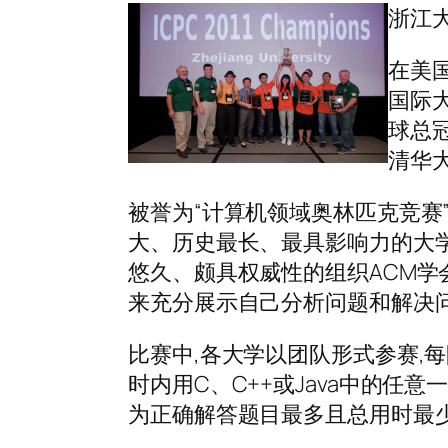
浙江大学
在美国
国际
球总冠
清华
被誉为“计算机领域奥林匹克竞赛
大、历史最长、最具影响力的大
悠久、颇具权威性的组织ACM
来充分展示自己分析问题和解决
比赛中,各大学以团队形式参赛,每
时内用C、C++或Java中的任
为正确解答题目最多且总用时最