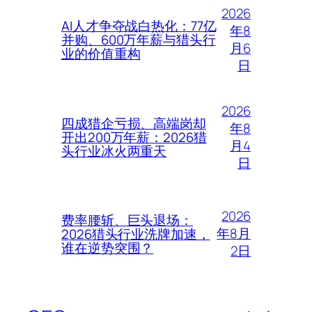
2026
AI人才争夺战白热化：77亿
年8
并购、600万年薪与猎头行
月6
业的价值重构
日
2026
四成猎企亏损、高端岗却
年8
开出200万年薪：2026猎
月4
头行业冰火两重天
日
2026
费率腰斩、巨头退场：
年8月
2026猎头行业洗牌加速，
谁在逆势突围？
2日