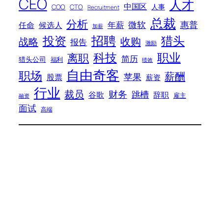
CEO
人才
中国区
人事
COO
CTO
Recruitment
总裁
分析
微软
惠普
年薪
任命
候选人
加薪
招聘
投资
猎头
战略
收购
报告
激励
科技
职业
离职
简历
猎头公司
福利
绩效
自由奇客
职场
薪酬
苹果
股票
薪资
行业
裁员
财务
跳槽
谷歌
辞职
雇主
融资
面试
高端