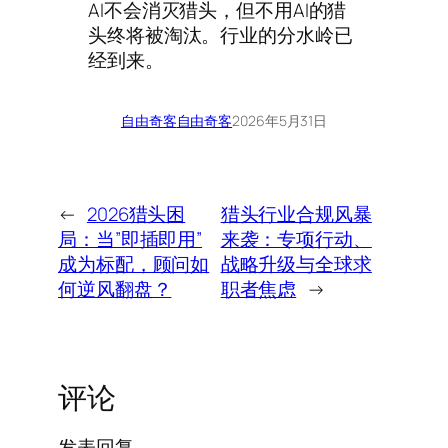
AI不会消灭猎头，但不用AI的猎
头终将被淘汰。行业的分水岭已
经到来。
自由奇客
自由奇客
2026年5月31日
←
2026猎头困
猎头行业合规风暴
局：当”即插即用”
来袭：专项行动、
成为标配，顾问如
战略升级与全球求
何逆风翻盘？
职者焦虑
→
评论
发表回复