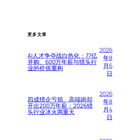
更多文章
2026
AI人才争夺战白热化：77亿
年8
并购、600万年薪与猎头行
月6
业的价值重构
日
2026
四成猎企亏损、高端岗却
年8
开出200万年薪：2026猎
月4
头行业冰火两重天
日