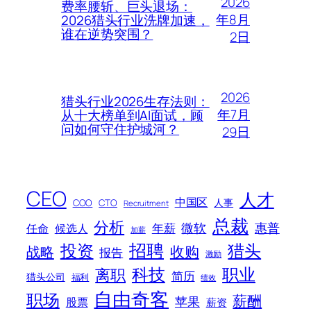
2026
费率腰斩、巨头退场：
年8月
2026猎头行业洗牌加速，
谁在逆势突围？
2日
2026
猎头行业2026生存法则：
年7月
从十大榜单到AI面试，顾
问如何守住护城河？
29日
CEO
人才
中国区
人事
COO
CTO
Recruitment
总裁
分析
微软
惠普
年薪
任命
候选人
加薪
招聘
投资
猎头
战略
收购
报告
激励
科技
职业
离职
简历
猎头公司
福利
绩效
自由奇客
职场
薪酬
苹果
股票
薪资