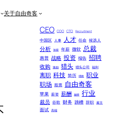
关于自由奇客
CEO
COO
CTO
Recruitment
人才
中国区
任命
候选人
人事
总裁
分析
微软
年薪
加薪
招聘
投资
战略
惠普
报告
猎头
收购
猎头公司
福利
激励
科技
职业
离职
简历
绩效
自由奇客
职场
股票
行业
薪酬
苹果
薪资
融资
裁员
财务
跳槽
谷歌
辞职
雇主
不
面试
高端