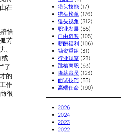
猎头技能
(17)
由在
猎头榜单
(176)
猎头视角
(312)
职业发展
(65)
族群恰
自由奇客
(105)
是孤芳
薪酬福利
(106)
力。
融资重组
(31)
有或
行业观察
(28)
跳槽离职
(63)
”了
降薪裁员
(123)
才的
面试技巧
(55)
工作
高端任命
(190)
智商很
2026
2024
2023
2022