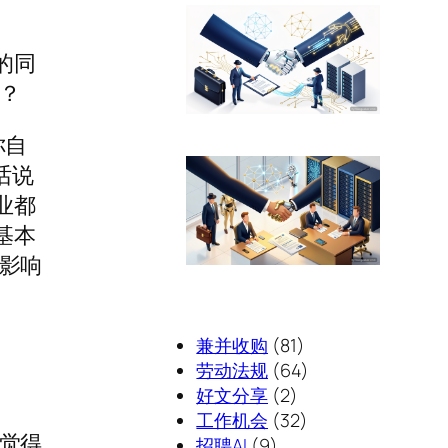
的同
？
你自
话说
业都
基本
影响
兼并收购
(81)
劳动法规
(64)
好文分享
(2)
工作机会
(32)
觉得
招聘AI
(9)