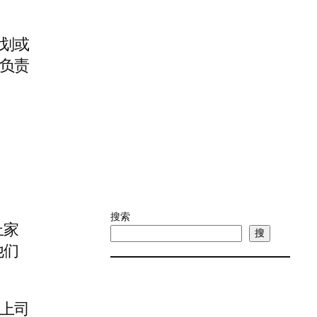
划或
负责
搜索
上家
搜
他们
上司