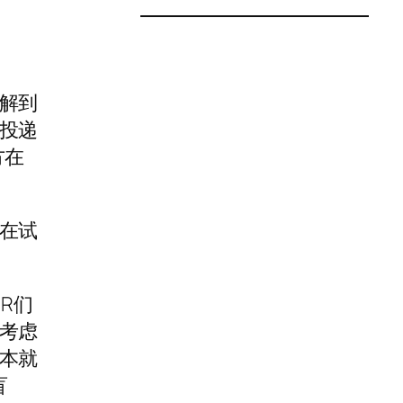
解到
投递
方在
在试
R们
考虑
本就
盲