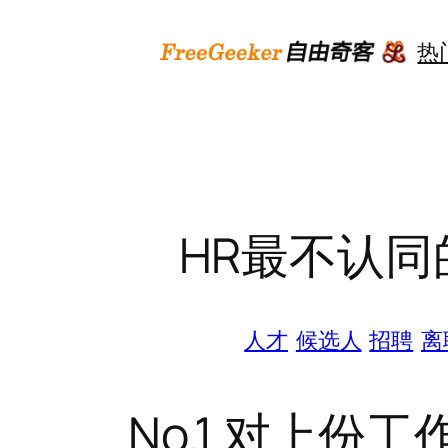
跳
至
热
内
容
HR最不认同
人才
候选人
招聘
离
No.1 对上份