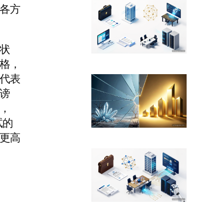
各方
状
格，
代表
谤
，
试的
更高