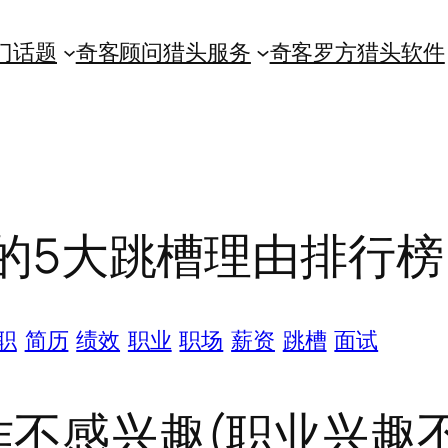
门话题
奇客顾问猎头服务
奇客罗方猎头软件
的5大跳槽理由排行榜
职
简历
绩效
职业
职场
薪资
跳槽
面试
工作不感兴趣(职业兴趣