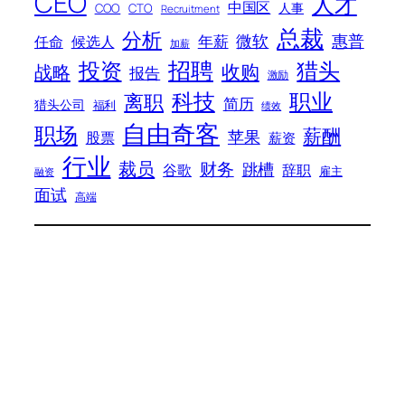
CEO
人才
中国区
人事
COO
CTO
Recruitment
总裁
分析
微软
惠普
年薪
任命
候选人
加薪
招聘
投资
猎头
战略
收购
报告
激励
科技
职业
离职
简历
猎头公司
福利
绩效
自由奇客
职场
薪酬
苹果
股票
薪资
行业
裁员
财务
跳槽
谷歌
辞职
雇主
融资
面试
高端