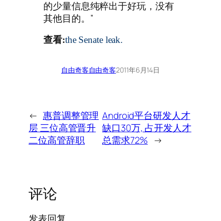
的少量信息纯粹出于好玩，没有
其他目的。”
查看:
the Senate leak.
自由奇客
自由奇客
2011年6月14日
←
惠普调整管理
Android平台研发人才
层 三位高管晋升
缺口30万, 占开发人才
二位高管辞职
总需求72%
→
评论
发表回复