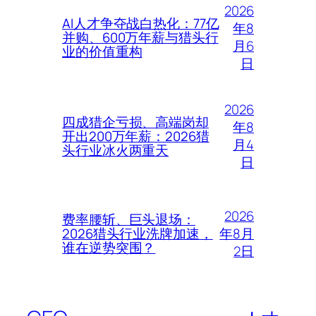
2026
AI人才争夺战白热化：77亿
年8
并购、600万年薪与猎头行
月6
业的价值重构
日
2026
四成猎企亏损、高端岗却
年8
开出200万年薪：2026猎
月4
头行业冰火两重天
日
2026
费率腰斩、巨头退场：
年8月
2026猎头行业洗牌加速，
谁在逆势突围？
2日