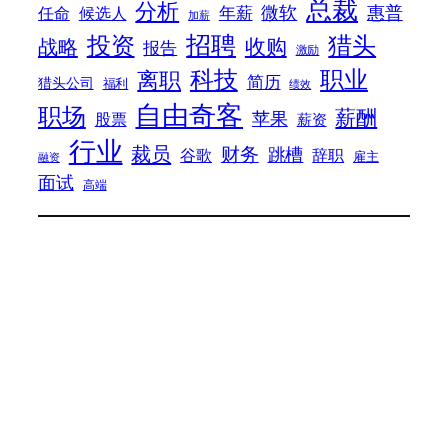
总裁
分析
微软
惠普
年薪
任命
候选人
加薪
招聘
投资
猎头
战略
收购
报告
激励
科技
职业
离职
简历
猎头公司
福利
绩效
自由奇客
职场
薪酬
苹果
股票
薪资
行业
裁员
财务
跳槽
谷歌
辞职
雇主
融资
面试
高端