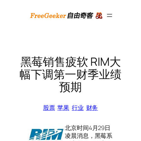
跳
至
内
容
黑莓销售疲软 RIM大
幅下调第一财季业绩
预期
股票
苹果
行业
财务
北京时间4月29日
凌晨消息，黑莓系