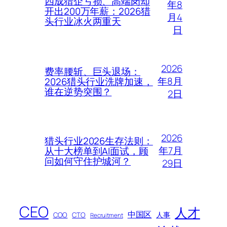
四成猎企亏损、高端岗却
年8
开出200万年薪：2026猎
月4
头行业冰火两重天
日
2026
费率腰斩、巨头退场：
年8月
2026猎头行业洗牌加速，
谁在逆势突围？
2日
2026
猎头行业2026生存法则：
年7月
从十大榜单到AI面试，顾
问如何守住护城河？
29日
CEO
人才
中国区
人事
COO
CTO
Recruitment