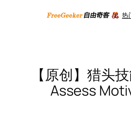
跳
至
热
内
容
【原创】猎头技能
Assess Motiv