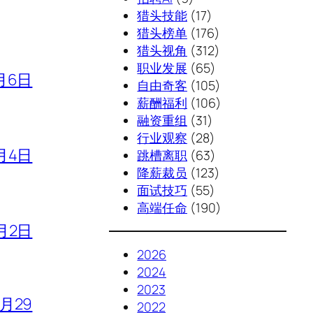
猎头技能
(17)
猎头榜单
(176)
猎头视角
(312)
职业发展
(65)
月6日
自由奇客
(105)
薪酬福利
(106)
融资重组
(31)
行业观察
(28)
月4日
跳槽离职
(63)
降薪裁员
(123)
面试技巧
(55)
高端任命
(190)
月2日
2026
2024
2023
7月29
2022