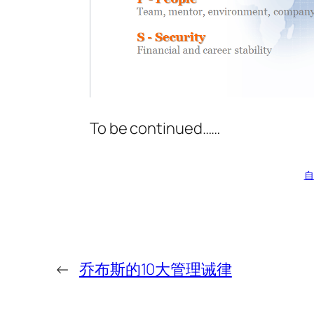
To be continued……
自
←
乔布斯的10大管理诫律