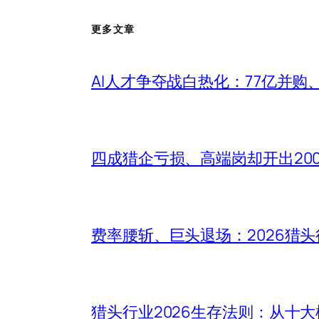
更多文章
AI人才争夺战白热化：77亿并购
四成猎企亏损、高端岗却开出20
费率腰斩、巨头退场：2026猎
猎头行业2026生存法则：从十