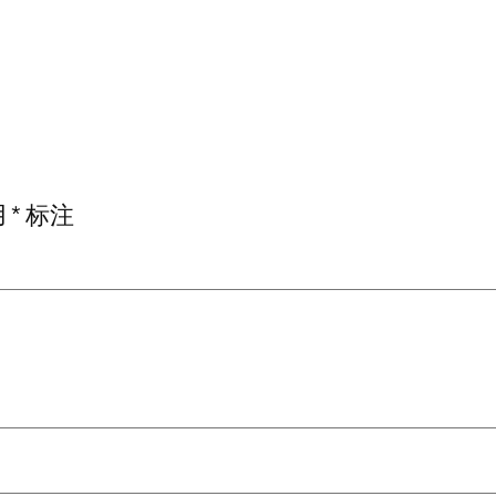
用
*
标注