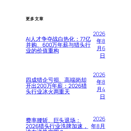
更多文章
2026
AI人才争夺战白热化：77亿
年8
并购、600万年薪与猎头行
月6
业的价值重构
日
2026
四成猎企亏损、高端岗却
年8
开出200万年薪：2026猎
月4
头行业冰火两重天
日
2026
费率腰斩、巨头退场：
年8月
2026猎头行业洗牌加速，