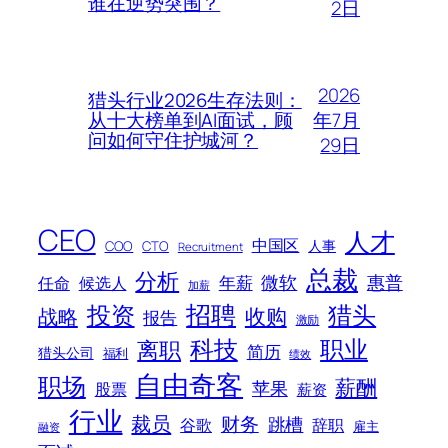
谁在逆势突围？
2日
2026
猎头行业2026生存法则：
年7月
从十大榜单到AI面试，顾
问如何守住护城河？
29日
CEO
人才
中国区
人事
COO
CTO
Recruitment
总裁
分析
微软
惠普
年薪
任命
候选人
加薪
招聘
投资
猎头
战略
收购
报告
激励
科技
职业
离职
简历
猎头公司
福利
绩效
自由奇客
职场
薪酬
苹果
股票
薪资
行业
裁员
财务
跳槽
谷歌
辞职
雇主
融资