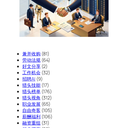
兼并收购
(81)
劳动法规
(64)
好文分享
(2)
工作机会
(32)
招聘AI
(9)
猎头技能
(17)
猎头榜单
(176)
猎头视角
(312)
职业发展
(65)
自由奇客
(105)
薪酬福利
(106)
融资重组
(31)