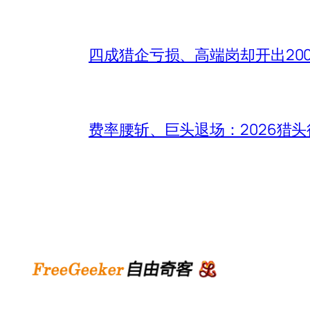
四成猎企亏损、高端岗却开出20
费率腰斩、巨头退场：2026猎