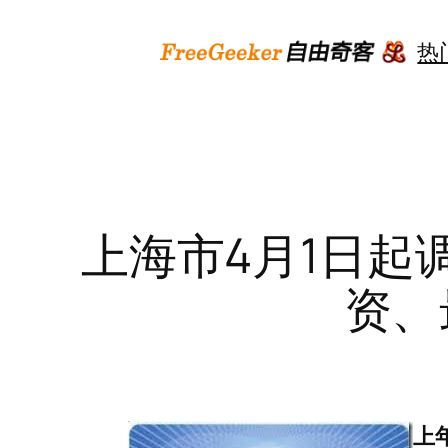
跳
至
热
内
容
上海市4月1日起
资、
上