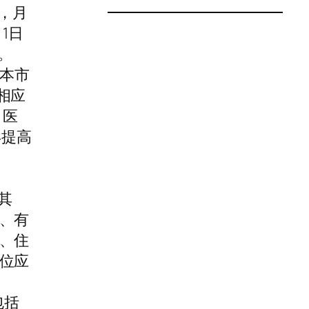
元，月
1日
。
本市
相应
、医
年提高
其
、有
、住
位应
包括