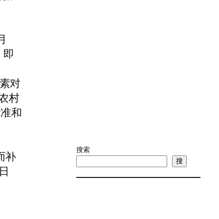
月
，即
素对
农村
标准和
搜索
而补
搜
日