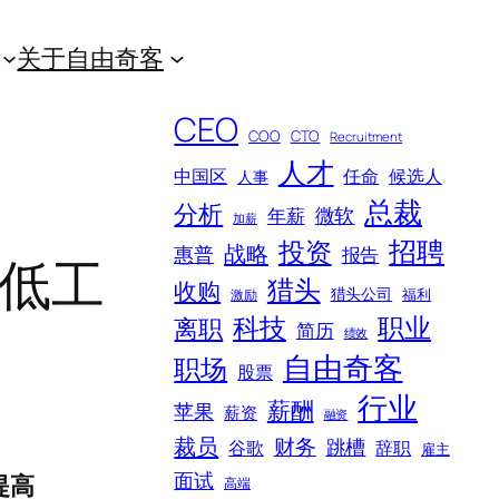
关于自由奇客
CEO
COO
CTO
Recruitment
人才
中国区
任命
候选人
人事
总裁
分析
微软
年薪
加薪
招聘
投资
战略
惠普
报告
最低工
猎头
收购
猎头公司
福利
激励
科技
职业
离职
简历
绩效
自由奇客
职场
股票
行业
薪酬
苹果
薪资
融资
裁员
财务
跳槽
谷歌
辞职
雇主
面试
提高
高端