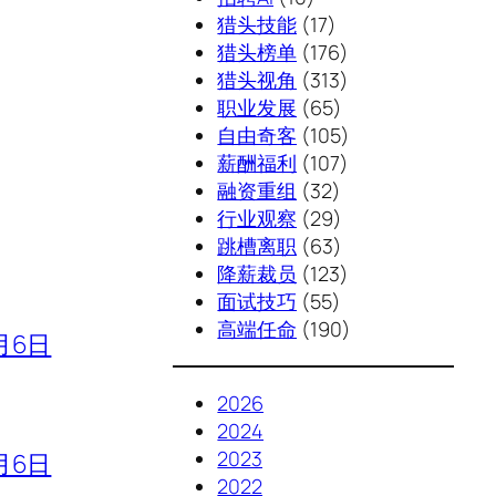
猎头技能
(17)
猎头榜单
(176)
猎头视角
(313)
职业发展
(65)
自由奇客
(105)
薪酬福利
(107)
融资重组
(32)
行业观察
(29)
跳槽离职
(63)
降薪裁员
(123)
面试技巧
(55)
高端任命
(190)
月6日
2026
2024
2023
月6日
2022