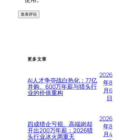
更多文章
2026
AI人才争夺战白热化：77亿
年8
并购、600万年薪与猎头行
月6
业的价值重构
日
2026
四成猎企亏损、高端岗却
年8
开出200万年薪：2026猎
月4
头行业冰火两重天