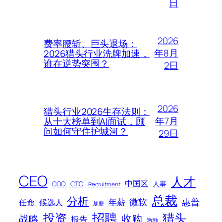
日
2026
费率腰斩、巨头退场：
年8月
2026猎头行业洗牌加速，
谁在逆势突围？
2日
2026
猎头行业2026生存法则：
年7月
从十大榜单到AI面试，顾
问如何守住护城河？
29日
CEO
人才
中国区
人事
COO
CTO
Recruitment
总裁
分析
微软
惠普
年薪
任命
候选人
加薪
招聘
投资
猎头
战略
收购
报告
激励