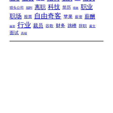
科技
职业
离职
简历
猎头公司
福利
绩效
自由奇客
职场
薪酬
苹果
股票
薪资
行业
裁员
财务
跳槽
谷歌
辞职
雇主
融资
面试
高端