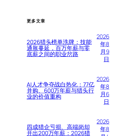
更多文章
2026
2026猎头榜单洗牌：技能
年8
通胀蔓延，百万年薪与零
月9
底薪之间的职业岔路
日
2026
AI人才争夺战白热化：77亿
年8
并购、600万年薪与猎头行
月6
业的价值重构
日
2026
四成猎企亏损、高端岗却
年8
开出200万年薪：2026猎