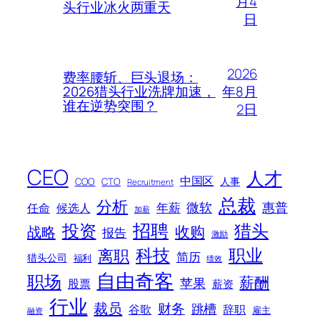
月4
头行业冰火两重天
日
2026
费率腰斩、巨头退场：
年8月
2026猎头行业洗牌加速，
谁在逆势突围？
2日
CEO
人才
中国区
人事
COO
CTO
Recruitment
总裁
分析
微软
惠普
年薪
任命
候选人
加薪
招聘
投资
猎头
战略
收购
报告
激励
科技
职业
离职
简历
猎头公司
福利
绩效
自由奇客
职场
薪酬
苹果
股票
薪资
行业
裁员
财务
跳槽
谷歌
辞职
雇主
融资