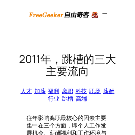
跳
至
内
容
2011年，跳槽的三大
主要流向
人才
加薪
福利
离职
科技
职场
薪酬
行业
跳槽
高端
往年影响离职最核心的因素主要
集中在三个方面，即个人工作发
展机会、薪酬福利和工作环境与