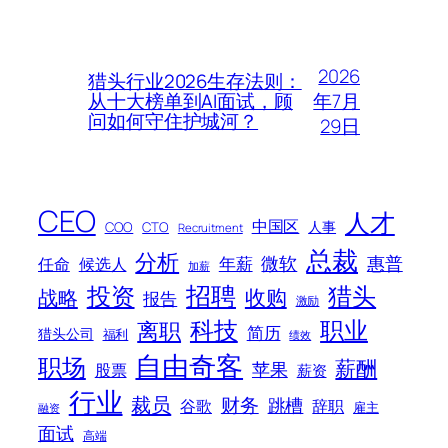
2026
猎头行业2026生存法则：
年7月
从十大榜单到AI面试，顾
问如何守住护城河？
29日
CEO
人才
中国区
人事
COO
CTO
Recruitment
总裁
分析
微软
惠普
年薪
任命
候选人
加薪
招聘
投资
猎头
战略
收购
报告
激励
科技
职业
离职
简历
猎头公司
福利
绩效
自由奇客
职场
薪酬
苹果
股票
薪资
行业
裁员
财务
跳槽
谷歌
辞职
雇主
融资
面试
高端