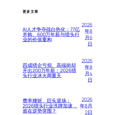
更多文章
2026
AI人才争夺战白热化：77亿
年8
并购、600万年薪与猎头行
月6
业的价值重构
日
2026
四成猎企亏损、高端岗却
年8
开出200万年薪：2026猎
月4
头行业冰火两重天
日
2026
费率腰斩、巨头退场：
年8月
2026猎头行业洗牌加速，
谁在逆势突围？
2日