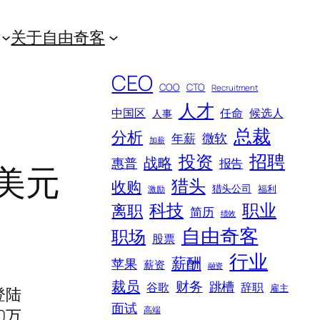
关于自由奇客
CEO
COO
CTO
Recruitment
人才
中国区
任命
候选人
人事
总裁
分析
微软
年薪
加薪
招聘
投资
战略
惠普
报告
4美元
猎头
收购
猎头公司
福利
激励
科技
职业
离职
简历
绩效
自由奇客
职场
股票
行业
薪酬
苹果
薪资
融资
裁员
财务
跳槽
谷歌
辞职
雇主
登陆
面试
高端
0万