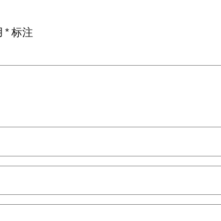
用
*
标注