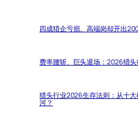
四成猎企亏损、高端岗却开出20
费率腰斩、巨头退场：2026猎
猎头行业2026生存法则：从十
河？