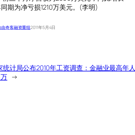
年同期为净亏损1210万美元。(李明)
自由奇客
融资重组
2011年5月4日
家统计局公布2010年工资调查：金融业最高年人均
6万
→