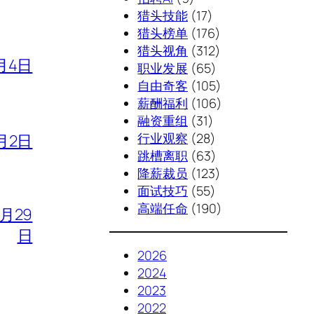
猎头技能
(17)
猎头榜单
(176)
猎头视角
(312)
月4日
职业发展
(65)
自由奇客
(105)
薪酬福利
(106)
融资重组
(31)
行业观察
(28)
月2日
跳槽离职
(63)
降薪裁员
(123)
面试技巧
(55)
高端任命
(190)
7月29
日
2026
2024
2023
2022