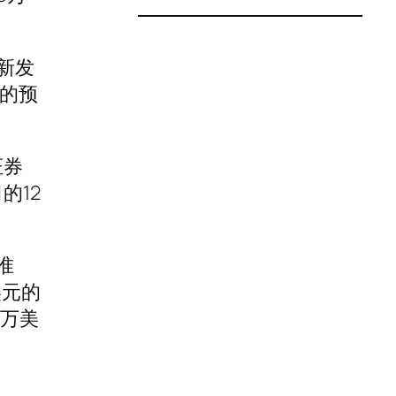
新发
前的预
证券
的12
准
美元的
0万美