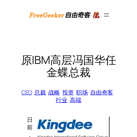
跳
至
内
容
原IBM高层冯国华任
金蝶总裁
CEO
总裁
战略
投资
职场
自由奇客
行业
高端
日
前
，