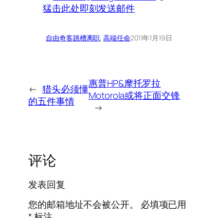
猛击此处即刻发送邮件
自由奇客
跳槽离职
, 
高端任命
2011年1月19日
惠普HP&摩托罗拉
←
猎头必须懂
Motorola或将正面交锋
的五件事情
→
评论
发表回复
您的邮箱地址不会被公开。
必填项已用
*
标注