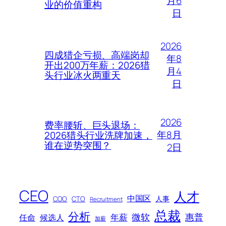
月6
业的价值重构
日
2026
四成猎企亏损、高端岗却
年8
开出200万年薪：2026猎
月4
头行业冰火两重天
日
2026
费率腰斩、巨头退场：
年8月
2026猎头行业洗牌加速，
谁在逆势突围？
2日
CEO
人才
中国区
人事
COO
CTO
Recruitment
总裁
分析
微软
惠普
年薪
任命
候选人
加薪