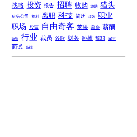
招聘
投资
猎头
战略
收购
报告
激励
科技
职业
离职
简历
猎头公司
福利
绩效
自由奇客
职场
薪酬
苹果
股票
薪资
行业
裁员
财务
跳槽
谷歌
辞职
雇主
融资
面试
高端