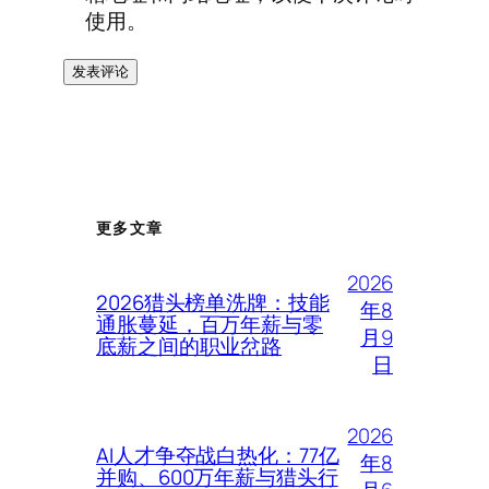
使用。
更多文章
2026
2026猎头榜单洗牌：技能
年8
通胀蔓延，百万年薪与零
月9
底薪之间的职业岔路
日
2026
AI人才争夺战白热化：77亿
年8
并购、600万年薪与猎头行