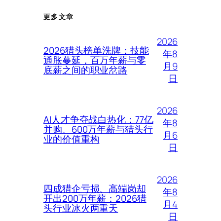
更多文章
2026
2026猎头榜单洗牌：技能
年8
通胀蔓延，百万年薪与零
月9
底薪之间的职业岔路
日
2026
AI人才争夺战白热化：77亿
年8
并购、600万年薪与猎头行
月6
业的价值重构
日
2026
四成猎企亏损、高端岗却
年8
开出200万年薪：2026猎
月4
头行业冰火两重天
日