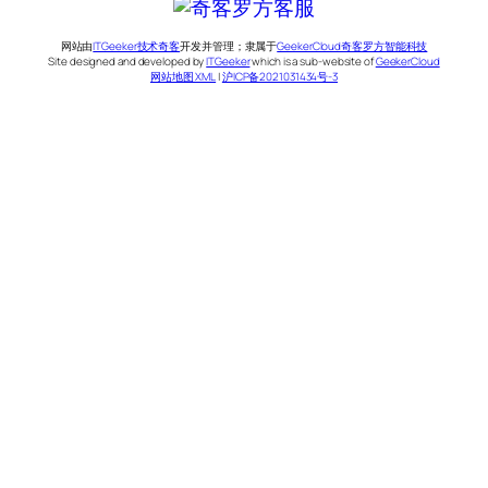
网站由
ITGeeker技术奇客
开发并管理；隶属于
GeekerCloud奇客罗方智能科技
Site designed and developed by
ITGeeker
which is a sub-website of
GeekerCloud
网站地图 XML
|
沪ICP备2021031434号-3