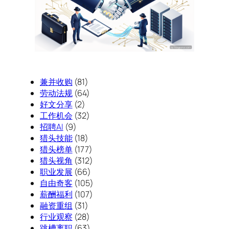
兼并收购
(81)
劳动法规
(64)
好文分享
(2)
工作机会
(32)
招聘AI
(9)
猎头技能
(18)
猎头榜单
(177)
猎头视角
(312)
职业发展
(66)
自由奇客
(105)
薪酬福利
(107)
融资重组
(31)
行业观察
(28)
跳槽离职
(63)