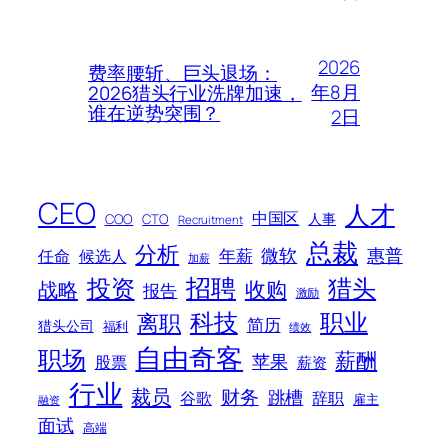
2026
费率腰斩、巨头退场：
年8月
2026猎头行业洗牌加速，
谁在逆势突围？
2日
CEO
人才
中国区
人事
COO
CTO
Recruitment
总裁
分析
微软
惠普
年薪
任命
候选人
加薪
招聘
投资
猎头
战略
收购
报告
激励
科技
职业
离职
简历
猎头公司
福利
绩效
自由奇客
职场
薪酬
苹果
股票
薪资
行业
裁员
财务
跳槽
谷歌
辞职
雇主
融资
面试
高端