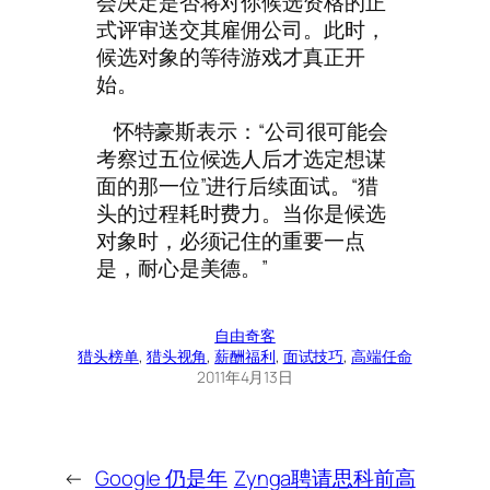
会决定是否将对你候选资格的正
式评审送交其雇佣公司。此时，
候选对象的等待游戏才真正开
始。
怀特豪斯表示：“公司很可能会
考察过五位候选人后才选定想谋
面的那一位”进行后续面试。“猎
头的过程耗时费力。当你是候选
对象时，必须记住的重要一点
是，耐心是美德。”
自由奇客
猎头榜单
, 
猎头视角
, 
薪酬福利
, 
面试技巧
, 
高端任命
2011年4月13日
←
Google 仍是年
Zynga聘请思科前高