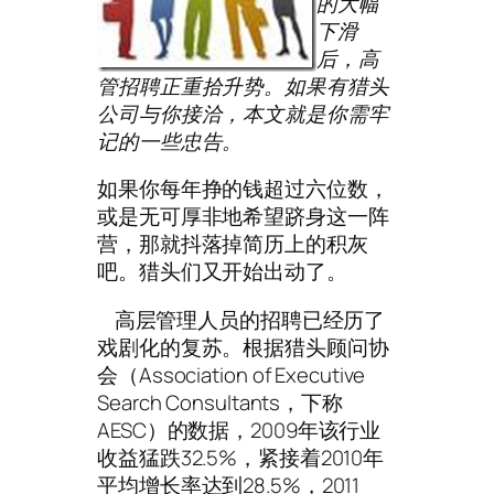
的大幅
下滑
后，高
管招聘正重拾升势。如果有猎头
公司与你接洽，本文就是你需牢
记的一些忠告。
如果你每年挣的钱超过六位数，
或是无可厚非地希望跻身这一阵
营，那就抖落掉简历上的积灰
吧。猎头们又开始出动了。
高层管理人员的招聘已经历了
戏剧化的复苏。根据猎头顾问协
会（Association of Executive
Search Consultants，下称
AESC）的数据，2009年该行业
收益猛跌32.5%，紧接着2010年
平均增长率达到28.5%，2011