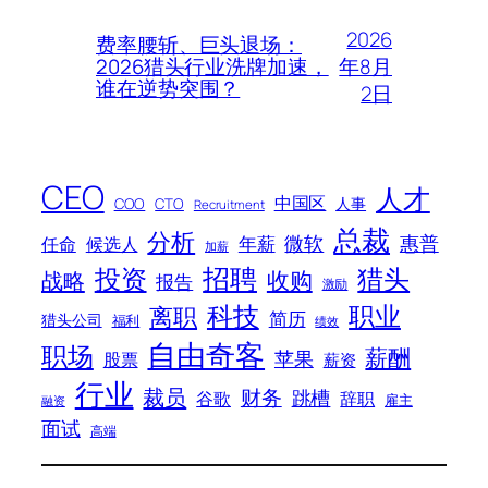
2026
费率腰斩、巨头退场：
年8月
2026猎头行业洗牌加速，
谁在逆势突围？
2日
CEO
人才
中国区
人事
COO
CTO
Recruitment
总裁
分析
微软
惠普
年薪
任命
候选人
加薪
招聘
投资
猎头
战略
收购
报告
激励
科技
职业
离职
简历
猎头公司
福利
绩效
自由奇客
职场
薪酬
苹果
股票
薪资
行业
裁员
财务
跳槽
谷歌
辞职
雇主
融资
面试
高端