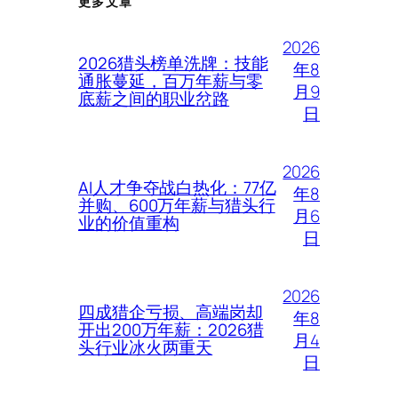
更多文章
2026
2026猎头榜单洗牌：技能
年8
通胀蔓延，百万年薪与零
月9
底薪之间的职业岔路
日
2026
AI人才争夺战白热化：77亿
年8
并购、600万年薪与猎头行
月6
业的价值重构
日
2026
四成猎企亏损、高端岗却
年8
开出200万年薪：2026猎
月4
头行业冰火两重天
日