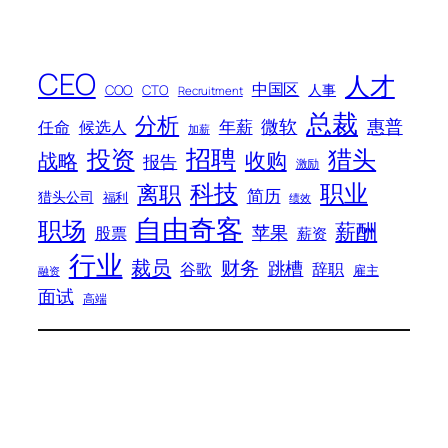
CEO
人才
中国区
人事
COO
CTO
Recruitment
总裁
分析
微软
惠普
年薪
任命
候选人
加薪
招聘
投资
猎头
战略
收购
报告
激励
科技
职业
离职
简历
猎头公司
福利
绩效
自由奇客
职场
薪酬
苹果
股票
薪资
行业
裁员
财务
跳槽
谷歌
辞职
雇主
融资
面试
高端