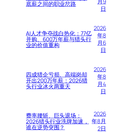
月9
底薪之间的职业岔路
日
2026
AI人才争夺战白热化：77亿
年8
并购、600万年薪与猎头行
月6
业的价值重构
日
2026
四成猎企亏损、高端岗却
年8
开出200万年薪：2026猎
月4
头行业冰火两重天
日
2026
费率腰斩、巨头退场：
年8月
2026猎头行业洗牌加速，
谁在逆势突围？
2日