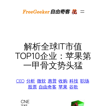
跳
至
内
容
解析全球IT市值
TOP10企业：苹果第
一甲骨文势头猛
CEO
分析
微软
惠普
收购
科技
职场
股票
自由奇客
苹果
谷歌
CNE