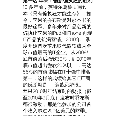
第一名 苹果：创新偏执狂的胜利
10 多年前，英特尔葛鲁夫写过一
本《只有偏执狂才能生存》，如
今，苹果的乔布斯是对那本书的
最好诠释。多年来对产品创新的
偏执让苹果的iPad和iPhone 再现
IT产品的饥渴营销。2010年二季
度开始首次苹果取代微软成为全
球市值最高的IT企业。从2009年
底市值落后微软30%，到2010年
底市值超出微软20%以上，高达
56%的市值涨幅在IT十强中排名
第一，这样的成绩给其它IT厂商
的感觉就是——羡慕忌妒恨。
苹果2010财年结束时的财报（截
至2010年9月底）发布时乔布斯
都很激动，那是他参加的公司首
个收入超过200亿美元的财季。