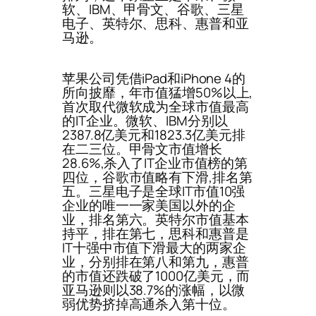
软、IBM、甲骨文、谷歌、三星
电子、英特尔、思科、惠普和亚
马逊。
苹果公司凭借iPad和iPhone 4的
所向披靡，年市值猛增50%以上,
首次取代微软成为全球市值最高
的IT企业。微软、IBM分别以
2387.8亿美元和1823.3亿美元排
在二三位。甲骨文市值增长
28.6%,杀入了IT企业市值榜的第
四位，谷歌市值略有下滑,排名第
五。三星电子是全球IT市值10强
企业的唯一一家美国以外的企
业，排名第六。英特尔市值基本
持平，排在第七，思科和惠普是
IT十强中市值下滑最大的两家企
业，分别排在第八和第九，惠普
的市值还跌破了1000亿美元，而
亚马逊则以38.7%的涨幅，以微
弱优势挤掉高通杀入第十位。