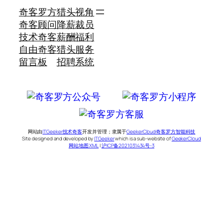
奇客罗方
猎头视角
奇客顾问
降薪裁员
技术奇客
薪酬福利
自由奇客
猎头服务
留言板
招聘系统
网站由
ITGeeker技术奇客
开发并管理；隶属于
GeekerCloud奇客罗方智能科技
Site designed and developed by
ITGeeker
which is a sub-website of
GeekerCloud
网站地图 XML
|
沪ICP备2021031434号-3