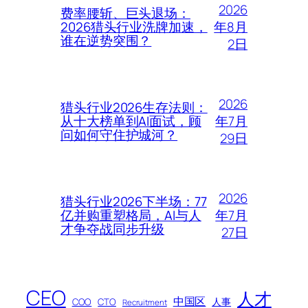
2026
费率腰斩、巨头退场：
年8月
2026猎头行业洗牌加速，
谁在逆势突围？
2日
2026
猎头行业2026生存法则：
年7月
从十大榜单到AI面试，顾
问如何守住护城河？
29日
2026
猎头行业2026下半场：77
年7月
亿并购重塑格局，AI与人
才争夺战同步升级
27日
CEO
人才
中国区
人事
COO
CTO
Recruitment