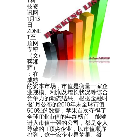
T科
技资
讯网
1月13
日
ZDNE
T至
顶网
专稿
（文/
蒋湘
辉）
：在
成熟
的资本市场，市值是衡量一家企
业规模、利润及增长状况等综合
竞争力的动态结果。根据金融时
报1月公布的2010年末全球市值
500强的数据，苹果首次夺得了
全球IT业市值的年终榜首。能够
进入市值十强的公司，都是令人
尊敬的IT顶尖企业，以市值顺序
排列，这十家企业是苹果、微