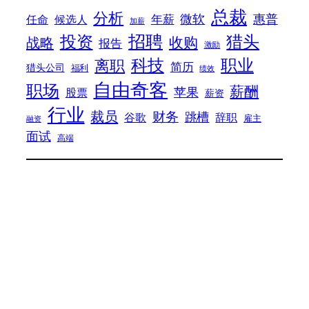
总裁
分析
微软
惠普
年薪
任命
候选人
加薪
招聘
投资
猎头
战略
收购
报告
激励
科技
职业
离职
简历
猎头公司
福利
绩效
自由奇客
职场
薪酬
苹果
股票
薪资
行业
裁员
财务
跳槽
谷歌
辞职
雇主
融资
面试
高端