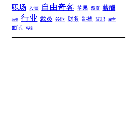
自由奇客
职场
薪酬
苹果
股票
薪资
行业
裁员
财务
跳槽
谷歌
辞职
雇主
融资
面试
高端