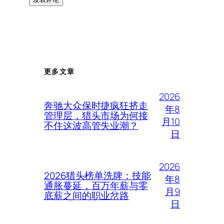
更多文章
2026
奔驰大众保时捷疯狂挤走
年8
管理层，猎头市场为何接
月10
不住这波高管失业潮？
日
2026
2026猎头榜单洗牌：技能
年8
通胀蔓延，百万年薪与零
月9
底薪之间的职业岔路
日