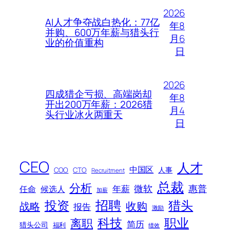
2026
AI人才争夺战白热化：77亿
年8
并购、600万年薪与猎头行
月6
业的价值重构
日
2026
四成猎企亏损、高端岗却
年8
开出200万年薪：2026猎
月4
头行业冰火两重天
日
CEO
人才
中国区
人事
COO
CTO
Recruitment
总裁
分析
微软
惠普
年薪
任命
候选人
加薪
招聘
投资
猎头
战略
收购
报告
激励
科技
职业
离职
简历
猎头公司
福利
绩效