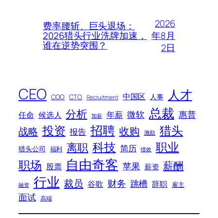
2026
费率腰斩、巨头退场：
年8月
2026猎头行业洗牌加速，
谁在逆势突围？
2日
CEO
人才
中国区
人事
COO
CTO
Recruitment
总裁
分析
微软
惠普
年薪
任命
候选人
加薪
招聘
投资
猎头
战略
收购
报告
激励
科技
职业
离职
简历
猎头公司
福利
绩效
自由奇客
职场
薪酬
苹果
股票
薪资
行业
裁员
财务
跳槽
谷歌
辞职
雇主
融资
面试
高端