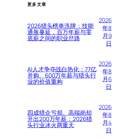
更多文章
2026
2026猎头榜单洗牌：技能
年8
通胀蔓延，百万年薪与零
月9
底薪之间的职业岔路
日
2026
AI人才争夺战白热化：77亿
年8
并购、600万年薪与猎头行
月6
业的价值重构
日
2026
四成猎企亏损、高端岗却
年8
开出200万年薪：2026猎
月4
头行业冰火两重天
日