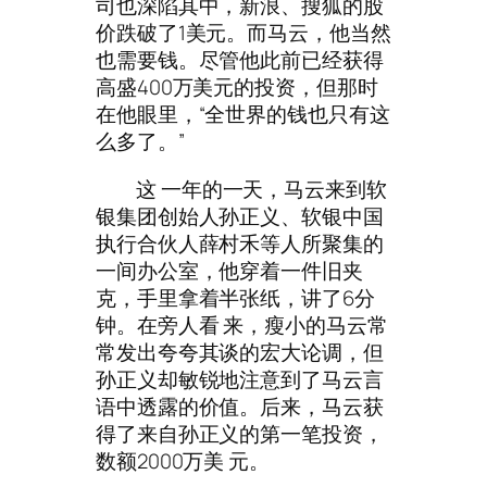
司也深陷其中，新浪、搜狐的股
价跌破了1美元。而马云，他当然
也需要钱。尽管他此前已经获得
高盛400万美元的投资，但那时
在他眼里，“全世界的钱也只有这
么多了。”
这 一年的一天，马云来到软
银集团创始人孙正义、软银中国
执行合伙人薛村禾等人所聚集的
一间办公室，他穿着一件旧夹
克，手里拿着半张纸，讲了6分
钟。在旁人看 来，瘦小的马云常
常发出夸夸其谈的宏大论调，但
孙正义却敏锐地注意到了马云言
语中透露的价值。后来，马云获
得了来自孙正义的第一笔投资，
数额2000万美 元。