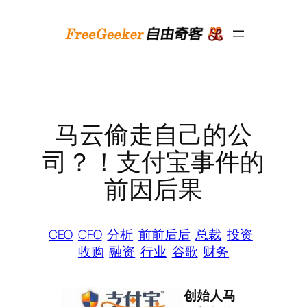
跳
至
内
容
马云偷走自己的公
司？！支付宝事件的
前因后果
CEO
CFO
分析
前前后后
总裁
投资
收购
融资
行业
谷歌
财务
创始人
马