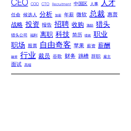
CEO
人才
中国区
人事
COO
CTO
Recruitment
总裁
分析
微软
惠普
年薪
任命
候选人
加薪
招聘
投资
猎头
战略
收购
报告
激励
科技
职业
离职
简历
猎头公司
福利
绩效
自由奇客
职场
薪酬
苹果
股票
薪资
行业
裁员
财务
跳槽
谷歌
辞职
雇主
融资
面试
高端