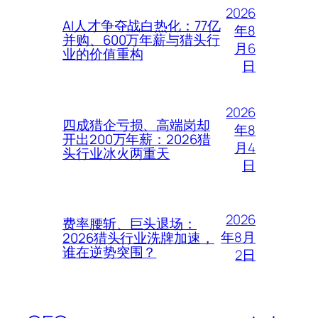
2026
AI人才争夺战白热化：77亿
年8
并购、600万年薪与猎头行
月6
业的价值重构
日
2026
四成猎企亏损、高端岗却
年8
开出200万年薪：2026猎
月4
头行业冰火两重天
日
2026
费率腰斩、巨头退场：
年8月
2026猎头行业洗牌加速，
谁在逆势突围？
2日