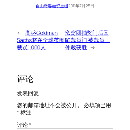
自由奇客
融资重组
2011年7月25日
←
高盛Goldman
窝窝团抽奖门后又
Sachs将在全球范围
陷裁员门 被裁员工
裁员1,000人
仲裁获胜
→
评论
发表回复
您的邮箱地址不会被公开。
必填项已用
*
标注
评论
*