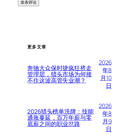
更多文章
2026
奔驰大众保时捷疯狂挤走
年8
管理层，猎头市场为何接
月10
不住这波高管失业潮？
日
2026
2026猎头榜单洗牌：技能
年8
通胀蔓延，百万年薪与零
月9
底薪之间的职业岔路
日