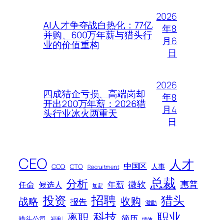
2026
AI人才争夺战白热化：77亿
年8
并购、600万年薪与猎头行
月6
业的价值重构
日
2026
四成猎企亏损、高端岗却
年8
开出200万年薪：2026猎
月4
头行业冰火两重天
日
CEO
人才
中国区
人事
COO
CTO
Recruitment
总裁
分析
微软
惠普
年薪
任命
候选人
加薪
招聘
投资
猎头
战略
收购
报告
激励
科技
职业
离职
简历
猎头公司
福利
绩效