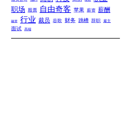
自由奇客
职场
薪酬
苹果
股票
薪资
行业
裁员
财务
跳槽
谷歌
辞职
雇主
融资
面试
高端