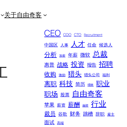
关于自由奇客
CEO
COO
CTO
Recruitment
人才
中国区
任命
候选人
人事
总裁
分析
微软
年薪
加薪
招聘
投资
战略
惠普
报告
工
猎头
收购
猎头公司
福利
激励
科技
职业
离职
简历
绩效
自由奇客
职场
股票
行业
薪酬
苹果
薪资
融资
裁员
财务
跳槽
谷歌
辞职
雇主
面试
高端