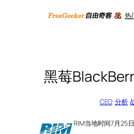
跳
至
热
内
容
黑莓BlackB
CEO
分析
RIM当地时间7月2