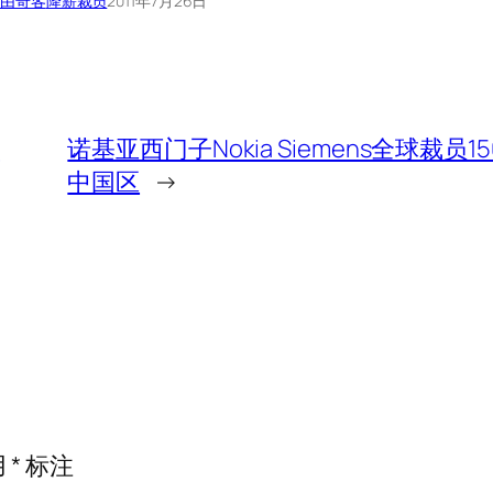
由奇客
降薪裁员
2011年7月26日
主
诺基亚西门子Nokia Siemens全球裁员1
中国区
→
用
*
标注