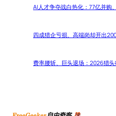
AI人才争夺战白热化：77亿并购
四成猎企亏损、高端岗却开出20
费率腰斩、巨头退场：2026猎