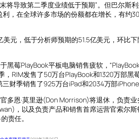
末将导致第二季度业绩低于预期”。但巴尔斯利
在盈利，在全球许多市场的份额都在增长，有约3
49亿美元，低于分析师预期的51.5亿美元，环比下
莓PlayBook平板电脑销售疲软，“PlayBoo
IM发售了50万台PlayBook和1320万部黑
季销售了925万台iPad和2034万部iPhon
恩·莫里逊(Don Morrison)将退休，负责
Rowan)，以及负责产品和销售首席运营官索尔斯
更多的责任。