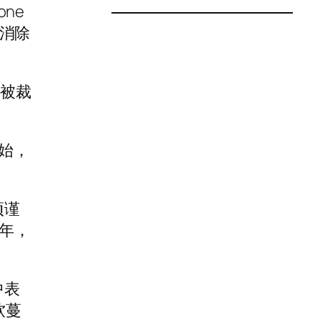
ne
于消除
向被裁
开始，
项谨
5年，
中表
软蔓