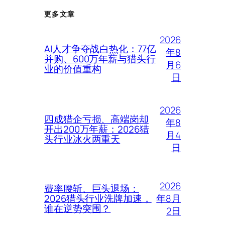
更多文章
2026
AI人才争夺战白热化：77亿
年8
并购、600万年薪与猎头行
月6
业的价值重构
日
2026
四成猎企亏损、高端岗却
年8
开出200万年薪：2026猎
月4
头行业冰火两重天
日
2026
费率腰斩、巨头退场：
年8月
2026猎头行业洗牌加速，
谁在逆势突围？
2日