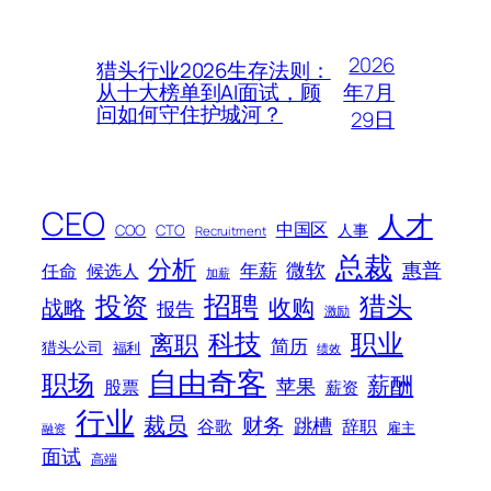
2026
猎头行业2026生存法则：
年7月
从十大榜单到AI面试，顾
问如何守住护城河？
29日
CEO
人才
中国区
人事
COO
CTO
Recruitment
总裁
分析
微软
惠普
年薪
任命
候选人
加薪
招聘
投资
猎头
战略
收购
报告
激励
科技
职业
离职
简历
猎头公司
福利
绩效
自由奇客
职场
薪酬
苹果
股票
薪资
行业
裁员
财务
跳槽
谷歌
辞职
雇主
融资
面试
高端