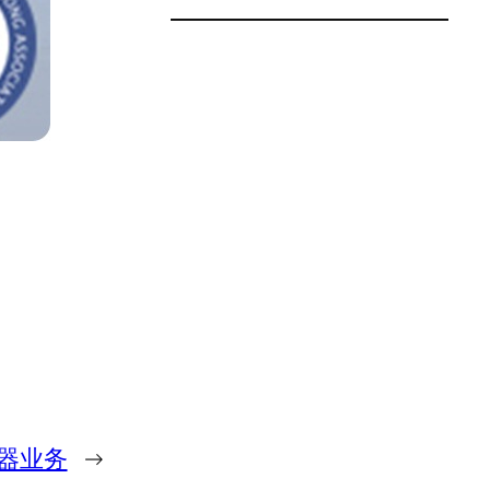
动器业务
→