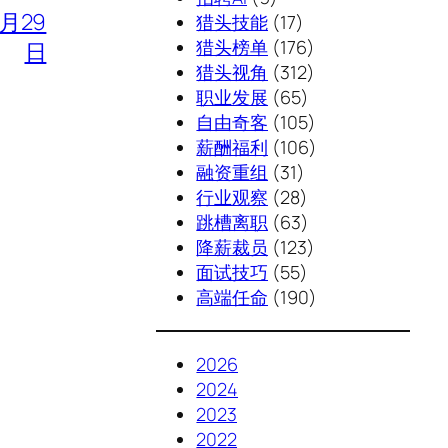
7月29
猎头技能
(17)
猎头榜单
(176)
日
猎头视角
(312)
职业发展
(65)
自由奇客
(105)
薪酬福利
(106)
融资重组
(31)
行业观察
(28)
跳槽离职
(63)
降薪裁员
(123)
面试技巧
(55)
高端任命
(190)
2026
2024
2023
2022