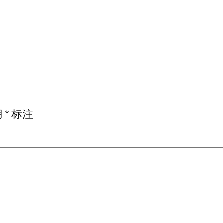
用
*
标注