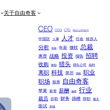
关于自由奇客
CEO
COO
CTO
Recruitment
人才
中国区
任命
候选人
人事
总裁
分析
微软
年薪
加薪
招聘
投资
战略
惠普
报告
猎头
收购
猎头公司
福利
激励
科技
职业
离职
简历
绩效
自由奇客
职场
股票
行业
薪酬
苹果
薪资
融资
裁员
财务
跳槽
谷歌
辞职
雇主
面试
高端