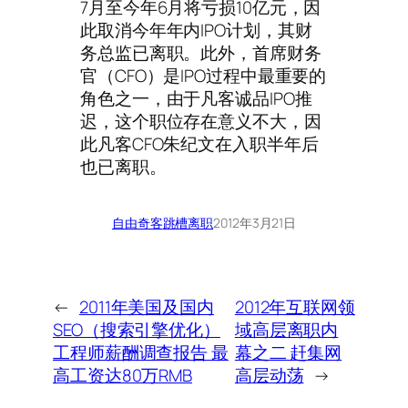
7月至今年6月将亏损10亿元，因
此取消今年年内IPO计划，其财
务总监已离职。此外，首席财务
官（CFO）是IPO过程中最重要的
角色之一，由于凡客诚品IPO推
迟，这个职位存在意义不大，因
此凡客CFO朱纪文在入职半年后
也已离职。
自由奇客
跳槽离职
2012年3月21日
←
2011年美国及国内
2012年互联网领
SEO（搜索引擎优化）
域高层离职内
工程师薪酬调查报告 最
幕之二 赶集网
高工资达80万RMB
高层动荡
→