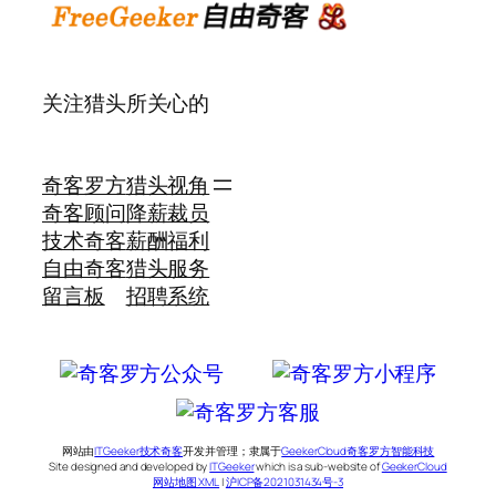
关注猎头所关心的
奇客罗方
猎头视角
奇客顾问
降薪裁员
技术奇客
薪酬福利
自由奇客
猎头服务
留言板
招聘系统
网站由
ITGeeker技术奇客
开发并管理；隶属于
GeekerCloud奇客罗方智能科技
Site designed and developed by
ITGeeker
which is a sub-website of
GeekerCloud
网站地图 XML
|
沪ICP备2021031434号-3