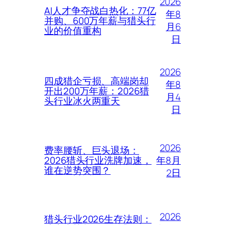
2026
AI人才争夺战白热化：77亿
年8
并购、600万年薪与猎头行
月6
业的价值重构
日
2026
四成猎企亏损、高端岗却
年8
开出200万年薪：2026猎
月4
头行业冰火两重天
日
2026
费率腰斩、巨头退场：
年8月
2026猎头行业洗牌加速，
谁在逆势突围？
2日
2026
猎头行业2026生存法则：