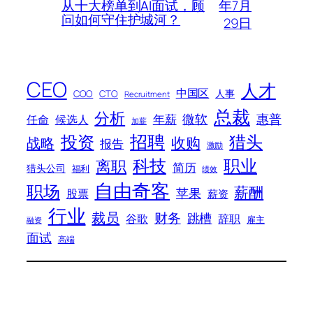
年7月
从十大榜单到AI面试，顾
问如何守住护城河？
29日
CEO
人才
中国区
人事
COO
CTO
Recruitment
总裁
分析
微软
惠普
年薪
任命
候选人
加薪
招聘
投资
猎头
战略
收购
报告
激励
科技
职业
离职
简历
猎头公司
福利
绩效
自由奇客
职场
薪酬
苹果
股票
薪资
行业
裁员
财务
跳槽
谷歌
辞职
雇主
融资
面试
高端