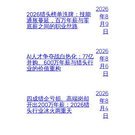
2026
2026猎头榜单洗牌：技能
年8
通胀蔓延，百万年薪与零
月9
底薪之间的职业岔路
日
2026
AI人才争夺战白热化：77亿
年8
并购、600万年薪与猎头行
月6
业的价值重构
日
2026
四成猎企亏损、高端岗却
年8
开出200万年薪：2026猎
月4
头行业冰火两重天
日