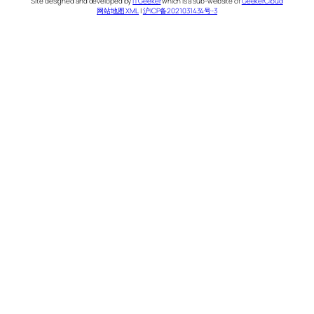
Site designed and developed by
ITGeeker
which is a sub-website of
GeekerCloud
网站地图 XML
|
沪ICP备2021031434号-3