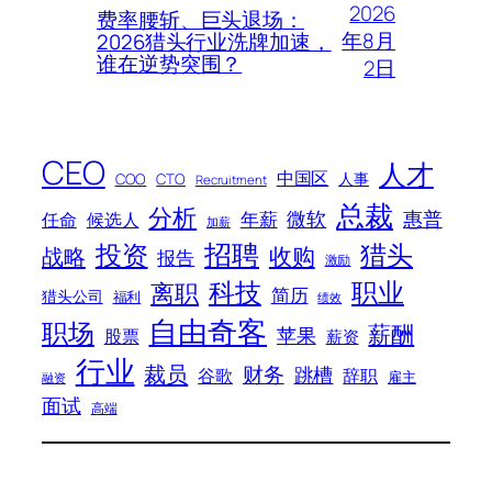
2026
费率腰斩、巨头退场：
年8月
2026猎头行业洗牌加速，
谁在逆势突围？
2日
CEO
人才
中国区
人事
COO
CTO
Recruitment
总裁
分析
微软
惠普
年薪
任命
候选人
加薪
招聘
投资
猎头
战略
收购
报告
激励
科技
职业
离职
简历
猎头公司
福利
绩效
自由奇客
职场
薪酬
苹果
股票
薪资
行业
裁员
财务
跳槽
谷歌
辞职
雇主
融资
面试
高端