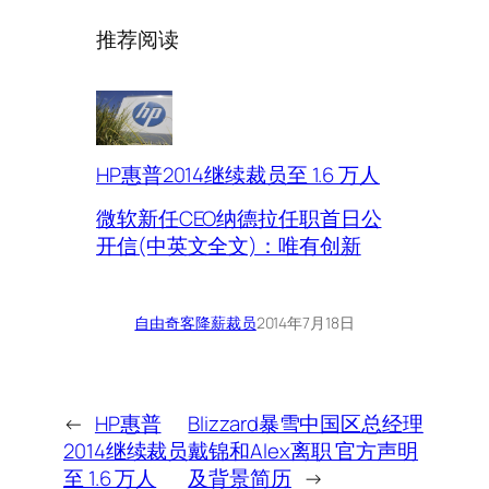
推荐阅读
HP惠普2014继续裁员至 1.6 万人
微软新任CEO纳德拉任职首日公
开信(中英文全文)：唯有创新
自由奇客
降薪裁员
2014年7月18日
←
HP惠普
Blizzard暴雪中国区总经理
2014继续裁员
戴锦和Alex离职 官方声明
至 1.6 万人
及背景简历
→