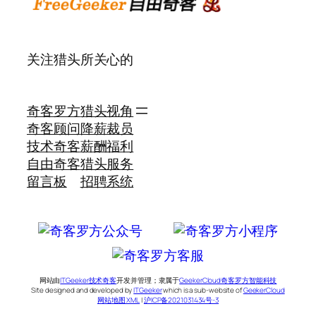
关注猎头所关心的
奇客罗方
猎头视角
奇客顾问
降薪裁员
技术奇客
薪酬福利
自由奇客
猎头服务
留言板
招聘系统
网站由
ITGeeker技术奇客
开发并管理；隶属于
GeekerCloud奇客罗方智能科技
Site designed and developed by
ITGeeker
which is a sub-website of
GeekerCloud
网站地图 XML
|
沪ICP备2021031434号-3