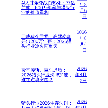
AI人才争夺战白热化：77亿
年8
并购、600万年薪与猎头行
月6
业的价值重构
日
2026
四成猎企亏损、高端岗却
年8
开出200万年薪：2026猎
月4
头行业冰火两重天
日
2026
费率腰斩、巨头退场：
年8月
2026猎头行业洗牌加速，
谁在逆势突围？
2日
2026
猎头行业2026生存法则：
年7月
从十大榜单到AI面试，顾