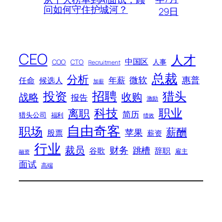
问如何守住护城河？
29日
CEO
人才
中国区
人事
COO
CTO
Recruitment
总裁
分析
微软
惠普
年薪
任命
候选人
加薪
招聘
投资
猎头
战略
收购
报告
激励
科技
职业
离职
简历
猎头公司
福利
绩效
自由奇客
职场
薪酬
苹果
股票
薪资
行业
裁员
财务
跳槽
谷歌
辞职
雇主
融资
面试
高端