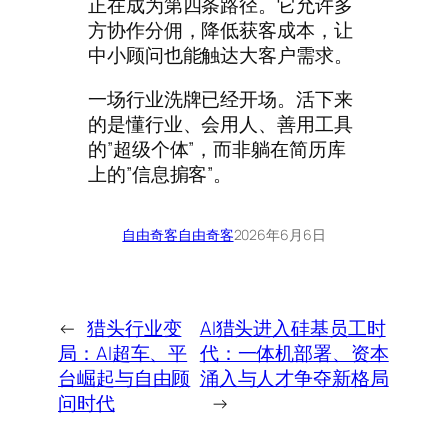
正在成为第四条路径。它允许多
方协作分佣，降低获客成本，让
中小顾问也能触达大客户需求。
一场行业洗牌已经开场。活下来
的是懂行业、会用人、善用工具
的”超级个体”，而非躺在简历库
上的”信息掮客”。
自由奇客
自由奇客
2026年6月6日
←
猎头行业变
AI猎头进入硅基员工时
局：AI超车、平
代：一体机部署、资本
台崛起与自由顾
涌入与人才争夺新格局
问时代
→