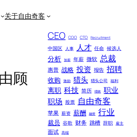
关于自由奇客
CEO
COO
CTO
Recruitment
人才
中国区
任命
候选人
人事
总裁
分析
微软
年薪
加薪
招聘
投资
战略
惠普
报告
自由顾
猎头
收购
猎头公司
福利
激励
科技
职业
离职
简历
绩效
自由奇客
职场
股票
行业
薪酬
苹果
薪资
融资
裁员
财务
跳槽
谷歌
辞职
雇主
面试
高端