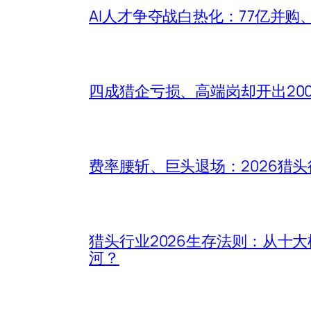
AI人才争夺战白热化：77亿并购
四成猎企亏损、高端岗却开出20
费率腰斩、巨头退场：2026猎
猎头行业2026生存法则：从十
河？