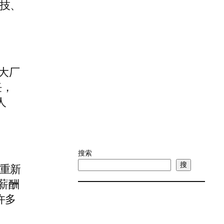
技、
大厂
任，
人
搜索
搜
重新
薪酬
许多