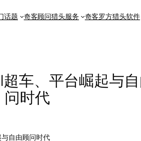
门话题
奇客顾问猎头服务
奇客罗方猎头软件
I超车、平台崛起与
问时代
起与自由顾问时代