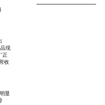
崩
出
产品现
”正
营收
明显
导