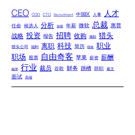
CEO
人才
中国区
人事
COO
CTO
Recruitment
总裁
分析
微软
惠普
年薪
任命
候选人
加薪
招聘
投资
猎头
战略
收购
报告
激励
科技
职业
离职
简历
猎头公司
福利
绩效
自由奇客
职场
薪酬
苹果
股票
薪资
行业
裁员
财务
跳槽
谷歌
辞职
雇主
融资
面试
高端