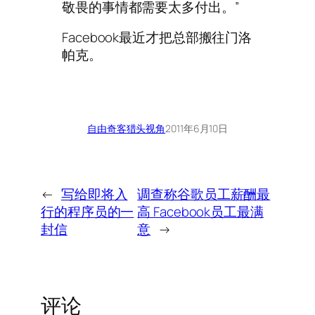
敬畏的事情都需要太多付出。”
Facebook最近才把总部搬往门洛
帕克。
自由奇客
猎头视角
2011年6月10日
←
写给即将入
调查称谷歌员工薪酬最
行的程序员的一
高 Facebook员工最满
封信
意
→
评论