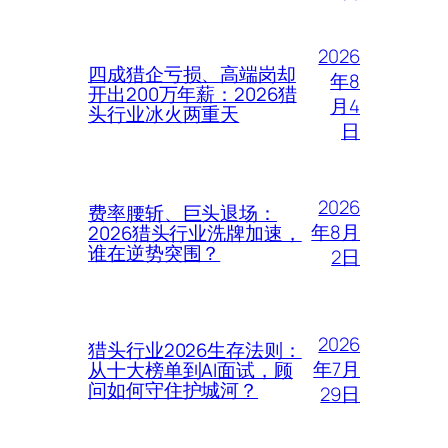
2026
四成猎企亏损、高端岗却
年8
开出200万年薪：2026猎
月4
头行业冰火两重天
日
2026
费率腰斩、巨头退场：
年8月
2026猎头行业洗牌加速，
谁在逆势突围？
2日
2026
猎头行业2026生存法则：
年7月
从十大榜单到AI面试，顾
问如何守住护城河？
29日