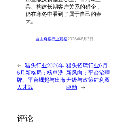
具、构建长期客户关系的猎企，
仍在寒冬中看到了属于自己的春
天。
自由奇客
行业观察
2026年6月3日
←
猎头行业2026年
猎头招聘行业6月
6月新格局：榜单洗
新风向：平台治理
牌、平台崛起与出海
升级与政策红利双
人才战
驱动
→
评论