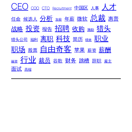
CEO
人才
中国区
人事
COO
CTO
Recruitment
总裁
分析
微软
惠普
年薪
任命
候选人
加薪
招聘
投资
猎头
战略
收购
报告
激励
科技
职业
离职
简历
猎头公司
福利
绩效
自由奇客
职场
薪酬
苹果
股票
薪资
行业
裁员
财务
跳槽
谷歌
辞职
雇主
融资
面试
高端