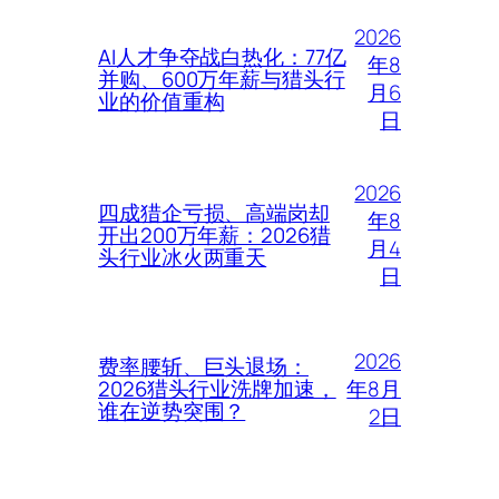
2026
AI人才争夺战白热化：77亿
年8
并购、600万年薪与猎头行
月6
业的价值重构
日
2026
四成猎企亏损、高端岗却
年8
开出200万年薪：2026猎
月4
头行业冰火两重天
日
2026
费率腰斩、巨头退场：
年8月
2026猎头行业洗牌加速，
谁在逆势突围？
2日