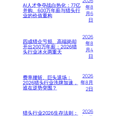
2026
AI人才争夺战白热化：77亿
年8
并购、600万年薪与猎头行
月6
业的价值重构
日
2026
四成猎企亏损、高端岗却
年8
开出200万年薪：2026猎
月4
头行业冰火两重天
日
2026
费率腰斩、巨头退场：
年8月
2026猎头行业洗牌加速，
谁在逆势突围？
2日
2026
猎头行业2026生存法则：