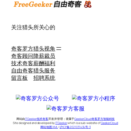
关注猎头所关心的
奇客罗方
猎头视角
奇客顾问
降薪裁员
技术奇客
薪酬福利
自由奇客
猎头服务
留言板
招聘系统
网站由
ITGeeker技术奇客
开发并管理；隶属于
GeekerCloud奇客罗方智能科技
Site designed and developed by
ITGeeker
which is a sub-website of
GeekerCloud
网站地图 XML
|
沪ICP备2021031434号-3