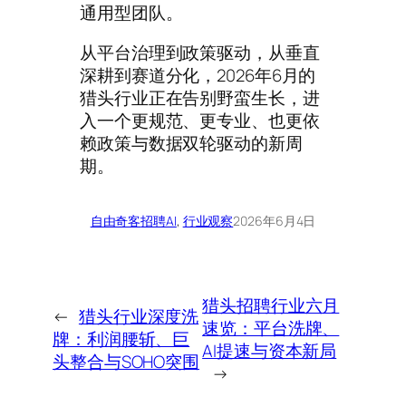
通用型团队。
从平台治理到政策驱动，从垂直
深耕到赛道分化，2026年6月的
猎头行业正在告别野蛮生长，进
入一个更规范、更专业、也更依
赖政策与数据双轮驱动的新周
期。
自由奇客
招聘AI
, 
行业观察
2026年6月4日
猎头招聘行业六月
←
猎头行业深度洗
速览：平台洗牌、
牌：利润腰斩、巨
AI提速与资本新局
头整合与SOHO突围
→