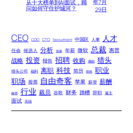
年7月
从十大榜单到AI面试，顾
问如何守住护城河？
29日
CEO
人才
中国区
人事
COO
CTO
Recruitment
总裁
分析
微软
惠普
年薪
任命
候选人
加薪
招聘
投资
猎头
战略
收购
报告
激励
科技
职业
离职
简历
猎头公司
福利
绩效
自由奇客
职场
薪酬
苹果
股票
薪资
行业
裁员
财务
跳槽
谷歌
辞职
雇主
融资
面试
高端