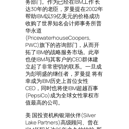
务部门。作为已经在IBM工作 长
达30年的老臣，罗曼提在2002年
帮助IBM以39亿美元的价格成功
收购了世界知名会计师事务所普
华永道
(PricewaterhouseCoopers,
PWC)旗下的咨询部门，从而开
拓了IBM的战略服务市场。此举
也使IBM与其客户的CEO群体建
立起了非常密切的联系。一旦成
为彭明盛的继任者，罗曼提 将有
幸成为IBM历史上首位女性
CEO，同时也将使IBM超越百事
(PepsiCo)成为全球女性掌权市
值最高的公司。
美 国投资机构银湖伙伴(Silver
Lake Partners)高级顾问、曾在