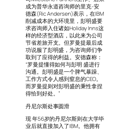
成为普华永道咨询师的里克-安
德森(Ric Andersen)表示，在IBM
削减成本的大环境里，彭明盛要
求咨询师入住诸如Holiday Inns这
样的经济型酒店，以此来为公司
节省差旅开支。但罗曼提最后成
功说服了彭明盛，为咨询师们争
取到了应得的利益。安德森称：
“罗曼提懂得如何与彭明 盛进行
沟通。彭明盛是一个脾气暴躁、
工作方式令人感到窒息的CEO。
而罗曼提则对彭明盛的秉性拿捏
得恰到好处。”
丹尼尔斯处事圆滑
现 年56岁的丹尼尔斯则在大学毕
业后就直接加入了IBM。他拥有