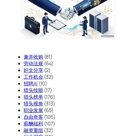
兼并收购
(81)
劳动法规
(64)
好文分享
(2)
工作机会
(32)
招聘AI
(10)
猎头技能
(17)
猎头榜单
(176)
猎头视角
(313)
职业发展
(65)
自由奇客
(105)
薪酬福利
(107)
融资重组
(32)