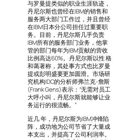
与罗曼提类似的职业生涯轨迹，
丹尼尔斯也曾经在IBM的销售和
服务两大部门工作过，并且曾经
在IBM日本分公司担任过重要职
务。目前，丹尼尔斯几乎负责
IBM所有的服务部门业务，他掌
管的部门每年为IBM贡献的营收
比例高达60%。丹尼尔斯以性 格
和蔼著称，其处事方式也比罗曼
提或彭明盛要更加圆滑。市场研
究机构IDC的分析师弗兰克-詹斯
(Frank Gens)表示：“无需对员工
大呼小叫，丹尼尔斯就能够让业
务运行的很流畅。”
近几 年，丹尼尔斯为IBM冲锋陷
阵，成功地为公司节省了大量成
本支出，并提高了公司利润率。