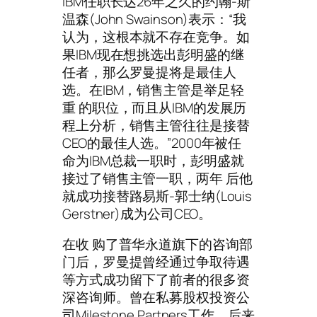
IBM任职长达26年之久的约翰-斯
温森(John Swainson)表示：“我
认为，这根本就不存在竞争。如
果IBM现在想挑选出彭明盛的继
任者，那么罗曼提将是最佳人
选。在IBM，销售主管是举足轻
重 的职位，而且从IBM的发展历
程上分析，销售主管往往是接替
CEO的最佳人选。”2000年被任
命为IBM总裁一职时，彭明盛就
接过了销售主管一职，两年 后他
就成功接替路易斯-郭士纳(Louis
Gerstner)成为公司CEO。
在收 购了普华永道旗下的咨询部
门后，罗曼提曾经通过争取待遇
等方式成功留下了前者的很多资
深咨询师。曾在私募股权投资公
司Milestone Partners工作、后来