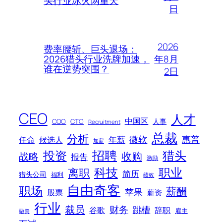
头行业冰火两重天
日
2026
费率腰斩、巨头退场：
年8月
2026猎头行业洗牌加速，
谁在逆势突围？
2日
CEO
人才
中国区
人事
COO
CTO
Recruitment
总裁
分析
微软
惠普
年薪
任命
候选人
加薪
招聘
投资
猎头
战略
收购
报告
激励
科技
职业
离职
简历
猎头公司
福利
绩效
自由奇客
职场
薪酬
苹果
股票
薪资
行业
裁员
财务
跳槽
谷歌
辞职
雇主
融资