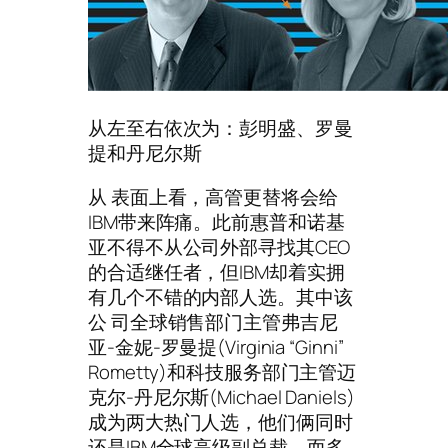
从左至右依次为：彭明盛、罗曼
提和丹尼尔斯
从 表面上看，高管更替将会给
IBM带来阵痛。此前惠普和诺基
亚不得不从公司外部寻找其CEO
的合适继任者，但IBM却着实拥
有几个不错的内部人选。其中该
公 司全球销售部门主管弗吉尼
亚-金妮-罗曼提(Virginia “Ginni”
Rometty)和科技服务部门主管迈
克尔-丹尼尔斯(Michael Daniels)
成为两大热门人选，他们俩同时
还是IBM全球高级副总裁。而多