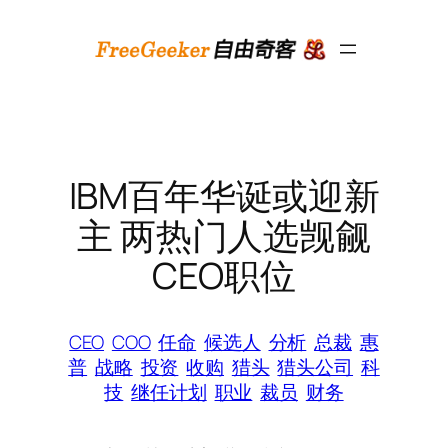
跳
至
内
容
IBM百年华诞或迎新
主 两热门人选觊觎
CEO职位
CEO
COO
任命
候选人
分析
总裁
惠
普
战略
投资
收购
猎头
猎头公司
科
技
继任计划
职业
裁员
财务