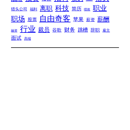
科技
职业
离职
简历
猎头公司
福利
绩效
自由奇客
职场
薪酬
苹果
股票
薪资
行业
裁员
财务
跳槽
谷歌
辞职
雇主
融资
面试
高端