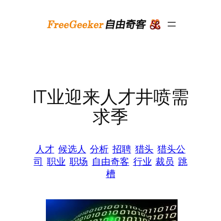
跳
至
内
容
IT业迎来人才井喷需
求季
人才
候选人
分析
招聘
猎头
猎头公
司
职业
职场
自由奇客
行业
裁员
跳
槽