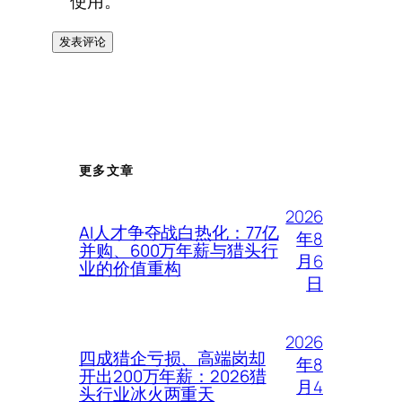
使用。
更多文章
2026
AI人才争夺战白热化：77亿
年8
并购、600万年薪与猎头行
月6
业的价值重构
日
2026
四成猎企亏损、高端岗却
年8
开出200万年薪：2026猎
月4
头行业冰火两重天