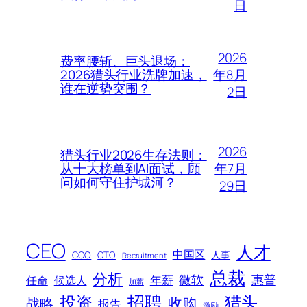
日
2026
费率腰斩、巨头退场：
年8月
2026猎头行业洗牌加速，
谁在逆势突围？
2日
2026
猎头行业2026生存法则：
年7月
从十大榜单到AI面试，顾
问如何守住护城河？
29日
CEO
人才
中国区
人事
COO
CTO
Recruitment
总裁
分析
微软
惠普
年薪
任命
候选人
加薪
招聘
投资
猎头
战略
收购
报告
激励