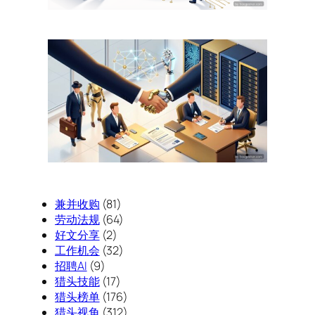
兼并收购
(81)
劳动法规
(64)
好文分享
(2)
工作机会
(32)
招聘AI
(9)
猎头技能
(17)
猎头榜单
(176)
猎头视角
(312)