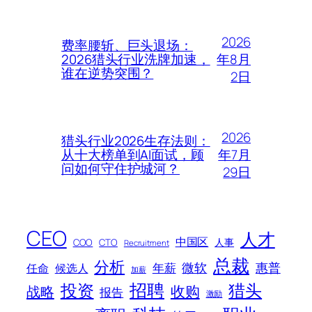
2026
费率腰斩、巨头退场：
年8月
2026猎头行业洗牌加速，
谁在逆势突围？
2日
2026
猎头行业2026生存法则：
年7月
从十大榜单到AI面试，顾
问如何守住护城河？
29日
CEO
人才
中国区
人事
COO
CTO
Recruitment
总裁
分析
微软
惠普
年薪
任命
候选人
加薪
招聘
投资
猎头
战略
收购
报告
激励