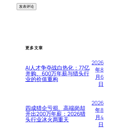
更多文章
2026
AI人才争夺战白热化：77亿
年8
并购、600万年薪与猎头行
月6
业的价值重构
日
2026
四成猎企亏损、高端岗却
年8
开出200万年薪：2026猎
月4
头行业冰火两重天
日