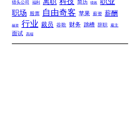
科技
职业
离职
简历
猎头公司
福利
绩效
自由奇客
职场
薪酬
苹果
股票
薪资
行业
裁员
财务
跳槽
谷歌
辞职
雇主
融资
面试
高端