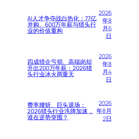
2026
AI人才争夺战白热化：77亿
年8
并购、600万年薪与猎头行
月6
业的价值重构
日
2026
四成猎企亏损、高端岗却
年8
开出200万年薪：2026猎
月4
头行业冰火两重天
日
2026
费率腰斩、巨头退场：
年8月
2026猎头行业洗牌加速，
谁在逆势突围？
2日