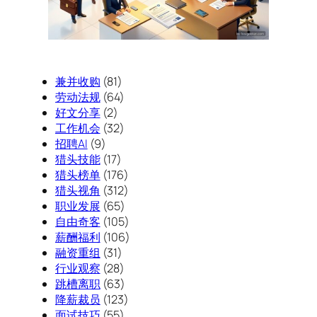
兼并收购
(81)
劳动法规
(64)
好文分享
(2)
工作机会
(32)
招聘AI
(9)
猎头技能
(17)
猎头榜单
(176)
猎头视角
(312)
职业发展
(65)
自由奇客
(105)
薪酬福利
(106)
融资重组
(31)
行业观察
(28)
跳槽离职
(63)
降薪裁员
(123)
面试技巧
(55)