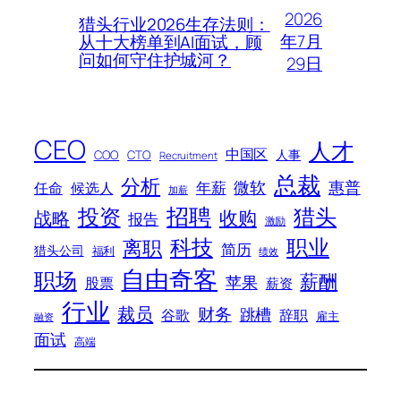
2026
猎头行业2026生存法则：
年7月
从十大榜单到AI面试，顾
问如何守住护城河？
29日
CEO
人才
中国区
人事
COO
CTO
Recruitment
总裁
分析
微软
惠普
年薪
任命
候选人
加薪
招聘
投资
猎头
战略
收购
报告
激励
科技
职业
离职
简历
猎头公司
福利
绩效
自由奇客
职场
薪酬
苹果
股票
薪资
行业
裁员
财务
跳槽
谷歌
辞职
雇主
融资
面试
高端