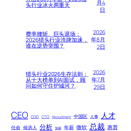
月4
头行业冰火两重天
日
2026
费率腰斩、巨头退场：
年8月
2026猎头行业洗牌加速，
谁在逆势突围？
2日
2026
猎头行业2026生存法则：
年7月
从十大榜单到AI面试，顾
问如何守住护城河？
29日
CEO
人才
中国区
人事
COO
CTO
Recruitment
总裁
分析
微软
惠普
年薪
任命
候选人
加薪