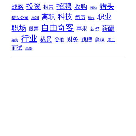
招聘
投资
猎头
战略
收购
报告
激励
科技
职业
离职
简历
猎头公司
福利
绩效
自由奇客
职场
薪酬
苹果
股票
薪资
行业
裁员
财务
跳槽
谷歌
辞职
雇主
融资
面试
高端