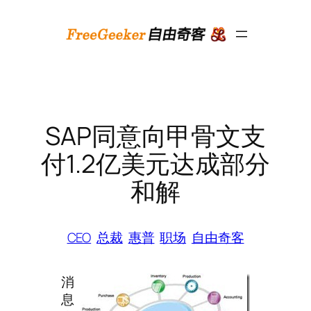
跳
至
内
容
SAP同意向甲骨文支
付1.2亿美元达成部分
和解
CEO
总裁
惠普
职场
自由奇客
消
息