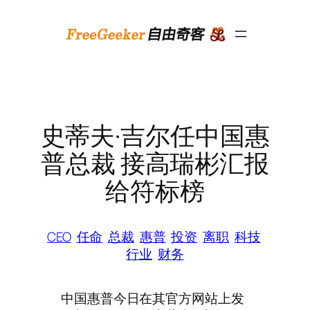
跳
至
内
容
史蒂夫·吉尔任中国惠
普总裁 接高瑞彬汇报
给符标榜
CEO
任命
总裁
惠普
投资
离职
科技
行业
财务
中国惠普今日在其官方网站上发