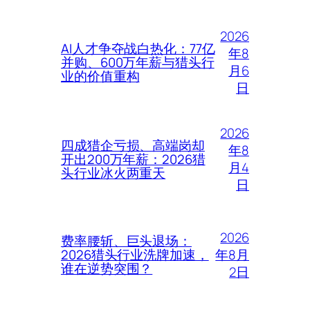
2026
AI人才争夺战白热化：77亿
年8
并购、600万年薪与猎头行
月6
业的价值重构
日
2026
四成猎企亏损、高端岗却
年8
开出200万年薪：2026猎
月4
头行业冰火两重天
日
2026
费率腰斩、巨头退场：
年8月
2026猎头行业洗牌加速，
谁在逆势突围？
2日