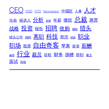
CEO
人才
中国区
人事
COO
CTO
Recruitment
总裁
分析
微软
惠普
年薪
任命
候选人
加薪
招聘
投资
猎头
战略
收购
报告
激励
科技
职业
离职
简历
猎头公司
福利
绩效
自由奇客
职场
薪酬
苹果
股票
薪资
行业
裁员
财务
跳槽
谷歌
辞职
雇主
融资
面试
高端