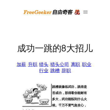
跳
至
内
容
成功一跳的8大招儿
加薪
升职
猎头
猎头公司
离职
职业
行业
跳槽
辞职
跳槽就像练武功，跳得是
否成功，那得看你能耐有
多大，武功能练到什么火
候。千万不要气急攻心，