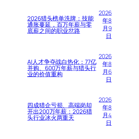
2026
2026猎头榜单洗牌：技能
年8
通胀蔓延，百万年薪与零
月9
底薪之间的职业岔路
日
2026
AI人才争夺战白热化：77亿
年8
并购、600万年薪与猎头行
月6
业的价值重构
日
2026
四成猎企亏损、高端岗却
年8
开出200万年薪：2026猎
月4
头行业冰火两重天
日