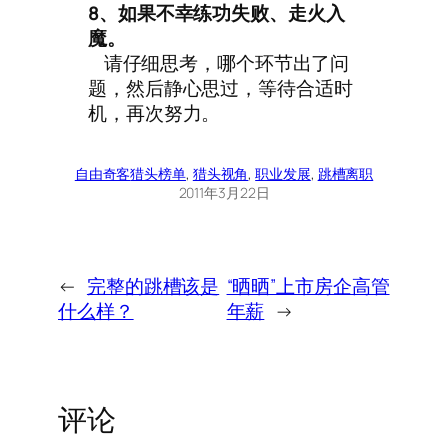
8、如果不幸练功失败、走火入
魔。
请仔细思考，哪个环节出了问
题，然后静心思过，等待合适时
机，再次努力。
自由奇客
猎头榜单
, 
猎头视角
, 
职业发展
, 
跳槽离职
2011年3月22日
←
完整的跳槽该是
“晒晒”上市房企高管
什么样？
年薪
→
评论