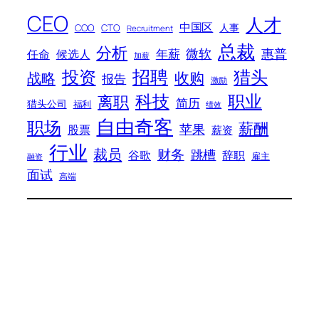
CEO
人才
中国区
人事
COO
CTO
Recruitment
总裁
分析
微软
惠普
年薪
任命
候选人
加薪
招聘
投资
猎头
战略
收购
报告
激励
科技
职业
离职
简历
猎头公司
福利
绩效
自由奇客
职场
薪酬
苹果
股票
薪资
行业
裁员
财务
跳槽
谷歌
辞职
雇主
融资
面试
高端