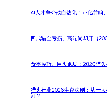
AI人才争夺战白热化：77亿并购
四成猎企亏损、高端岗却开出20
费率腰斩、巨头退场：2026猎
猎头行业2026生存法则：从十
河？