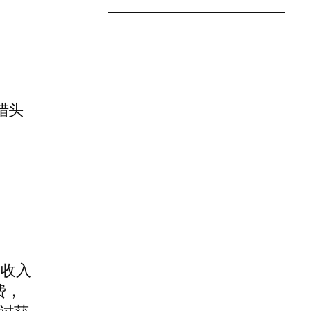
猎头
月收入
费，