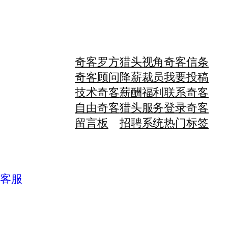
奇客罗方
猎头视角
奇客信条
奇客顾问
降薪裁员
我要投稿
技术奇客
薪酬福利
联系奇客
自由奇客
猎头服务
登录奇客
留言板
招聘系统
热门标签