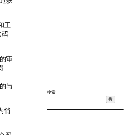
过获
和工
名码
的审
得
的与
搜索
搜
内悄