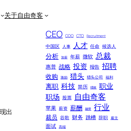
关于自由奇客
CEO
COO
CTO
Recruitment
人才
中国区
任命
候选人
人事
总裁
分析
微软
年薪
加薪
招聘
投资
战略
惠普
报告
猎头
收购
猎头公司
福利
激励
科技
职业
离职
简历
绩效
自由奇客
职场
股票
行业
薪酬
苹果
薪资
融资
现出
裁员
财务
跳槽
谷歌
辞职
雇主
面试
高端