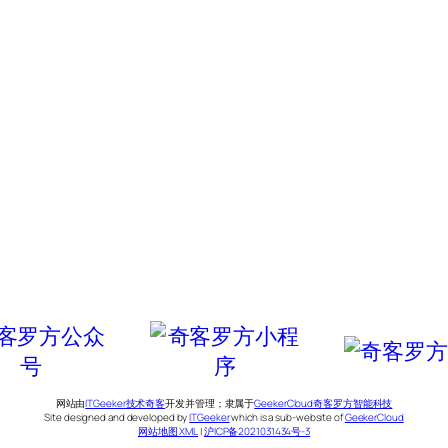
网站由
ITGeeker技术奇客
开发并管理；隶属于
GeekerCloud奇客罗方智能科技
Site designed and developed by
ITGeeker
which is a sub-website of
GeekerCloud
网站地图 XML
|
沪ICP备2021031434号-3