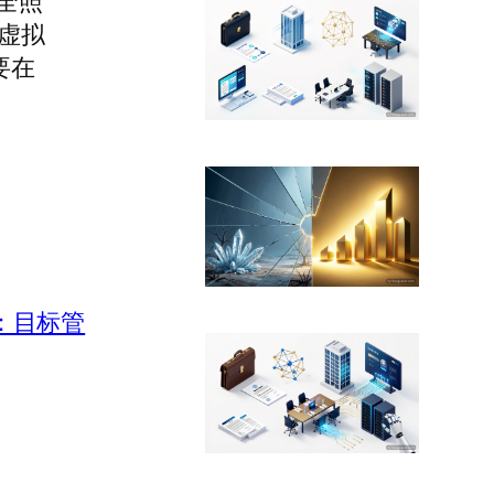
全照
在虚拟
要在
：目标管