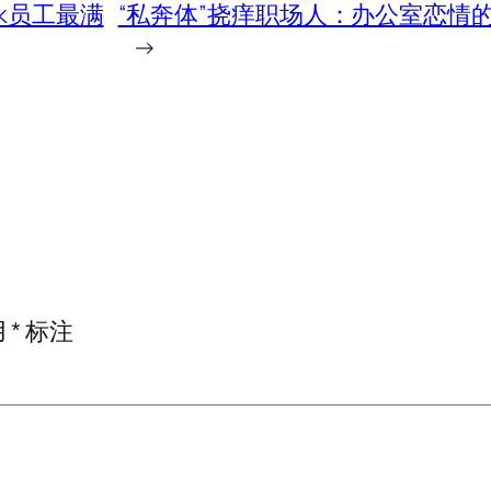
ok员工最满
“私奔体”挠痒职场人：办公室恋情
→
用
*
标注