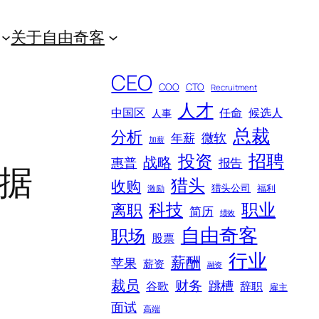
关于自由奇客
CEO
COO
CTO
Recruitment
人才
中国区
任命
候选人
人事
总裁
分析
微软
年薪
加薪
招聘
投资
战略
惠普
报告
据
猎头
收购
猎头公司
福利
激励
科技
职业
离职
简历
绩效
自由奇客
职场
股票
行业
薪酬
苹果
薪资
融资
裁员
财务
跳槽
谷歌
辞职
雇主
面试
高端