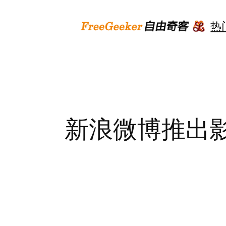
跳
至
热
内
容
新浪微博推出