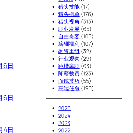
猎头技能
(17)
猎头榜单
(176)
猎头视角
(313)
职业发展
(65)
自由奇客
(105)
薪酬福利
(107)
融资重组
(32)
行业观察
(29)
月6日
跳槽离职
(63)
降薪裁员
(123)
面试技巧
(55)
高端任命
(190)
月6日
2026
2024
2023
月4日
2022