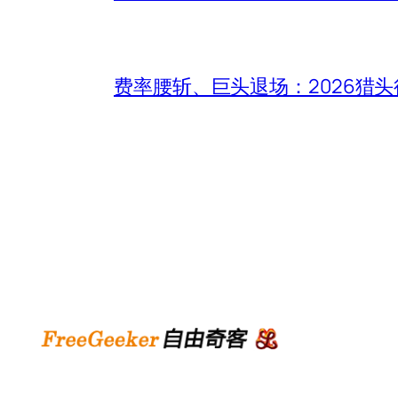
费率腰斩、巨头退场：2026猎