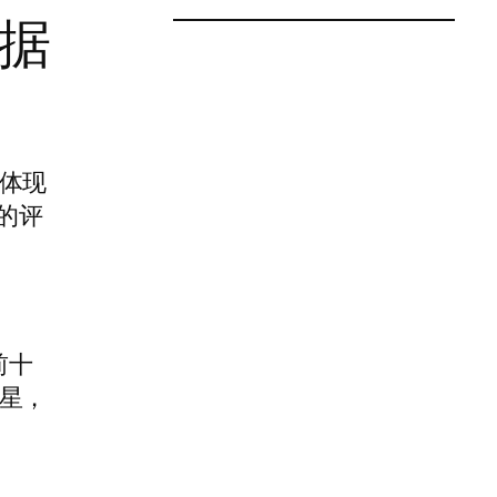
据
体现
的评
前十
星，