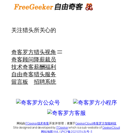
关注猎头所关心的
奇客罗方
猎头视角
奇客顾问
降薪裁员
技术奇客
薪酬福利
自由奇客
猎头服务
留言板
招聘系统
网站由
ITGeeker技术奇客
开发并管理；隶属于
GeekerCloud奇客罗方智能科技
Site designed and developed by
ITGeeker
which is a sub-website of
GeekerCloud
网站地图 XML
|
沪ICP备2021031434号-3