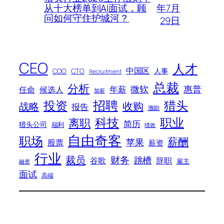
年7月
从十大榜单到AI面试，顾
问如何守住护城河？
29日
CEO
人才
中国区
人事
COO
CTO
Recruitment
总裁
分析
微软
惠普
年薪
任命
候选人
加薪
招聘
投资
猎头
战略
收购
报告
激励
科技
职业
离职
简历
猎头公司
福利
绩效
自由奇客
职场
薪酬
苹果
股票
薪资
行业
裁员
财务
跳槽
谷歌
辞职
雇主
融资
面试
高端