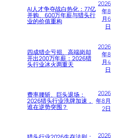
2026
AI人才争夺战白热化：77亿
年8
并购、600万年薪与猎头行
月6
业的价值重构
日
2026
四成猎企亏损、高端岗却
年8
开出200万年薪：2026猎
月4
头行业冰火两重天
日
2026
费率腰斩、巨头退场：
年8月
2026猎头行业洗牌加速，
谁在逆势突围？
2日
2026
猎头行业2026生存法则：