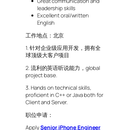
Great communication and
leadership skills
Excellent oral/written
English
工作地点：北京
1. 针对企业级应用开发，拥有全
球顶级大客户项目
2. 流利的英语听说能力，global
project base.
3. Hands on technical skills,
proficient in C++ or Java both for
Client and Server.
职位申请：
Apply
Senior iPhone Engineer