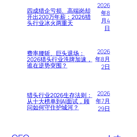
2026
四成猎企亏损、高端岗却
年8
开出200万年薪：2026猎
月4
头行业冰火两重天
日
2026
费率腰斩、巨头退场：
年8月
2026猎头行业洗牌加速，
谁在逆势突围？
2日
2026
猎头行业2026生存法则：
年7月
从十大榜单到AI面试，顾
问如何守住护城河？
29日