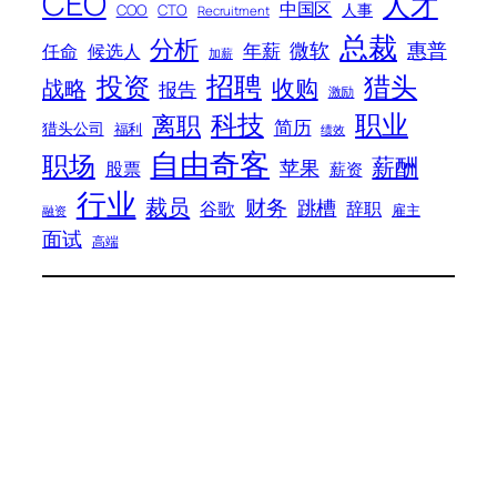
CEO
人才
中国区
人事
COO
CTO
Recruitment
总裁
分析
微软
惠普
年薪
任命
候选人
加薪
招聘
投资
猎头
战略
收购
报告
激励
科技
职业
离职
简历
猎头公司
福利
绩效
自由奇客
职场
薪酬
苹果
股票
薪资
行业
裁员
财务
跳槽
谷歌
辞职
雇主
融资
面试
高端