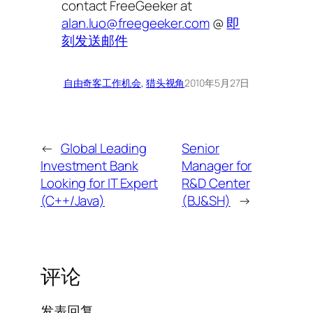
contact FreeGeeker at
alan.luo@freegeeker.com
@
即
刻发送邮件
自由奇客
工作机会
, 
猎头视角
2010年5月27日
←
Global Leading
Senior
Investment Bank
Manager for
Looking for IT Expert
R&D Center
(C++/Java)
(BJ&SH)
→
评论
发表回复