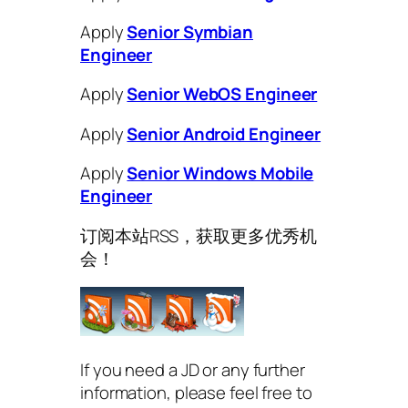
Apply
Senior Symbian
Engineer
Apply
Senior WebOS Engineer
Apply
Senior Android Engineer
Apply
Senior Windows Mobile
Engineer
订阅本站RSS，获取更多优秀机
会！
If you need a JD or any further
information, please feel free to