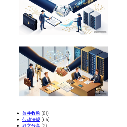
兼并收购
(81)
劳动法规
(64)
好文分享
(2)