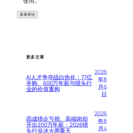
使用。
更多文章
2026
AI人才争夺战白热化：77亿
年8
并购、600万年薪与猎头行
月6
业的价值重构
日
2026
四成猎企亏损、高端岗却
年8
开出200万年薪：2026猎
月4
头行业冰火两重天