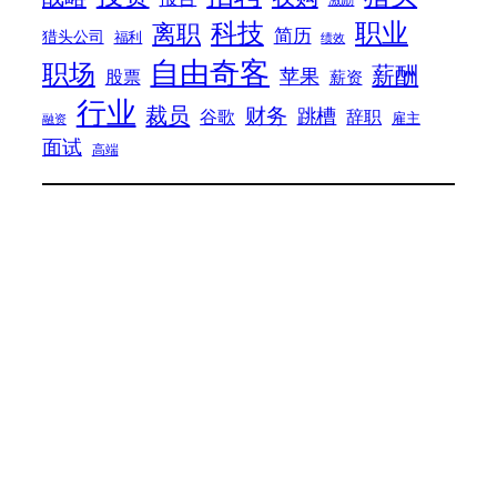
科技
职业
离职
简历
猎头公司
福利
绩效
自由奇客
职场
薪酬
苹果
股票
薪资
行业
裁员
财务
跳槽
谷歌
辞职
雇主
融资
面试
高端