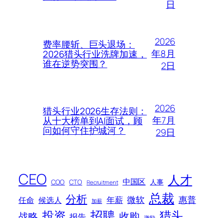
日
2026
费率腰斩、巨头退场：
年8月
2026猎头行业洗牌加速，
谁在逆势突围？
2日
2026
猎头行业2026生存法则：
年7月
从十大榜单到AI面试，顾
问如何守住护城河？
29日
CEO
人才
中国区
人事
COO
CTO
Recruitment
总裁
分析
微软
惠普
年薪
任命
候选人
加薪
招聘
投资
猎头
战略
收购
报告
激励