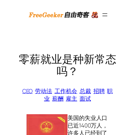
跳
至
内
容
零薪就业是种新常态
吗？
CEO
劳动法
工作机会
总裁
招聘
职
业
薪酬
雇主
面试
美国的失业人口
已近1400万人，
许多人已经到了