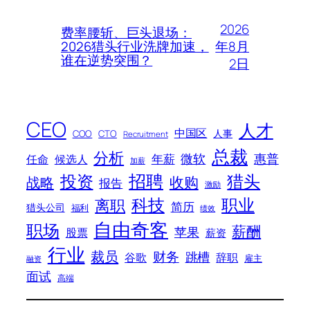
2026
费率腰斩、巨头退场：
年8月
2026猎头行业洗牌加速，
谁在逆势突围？
2日
CEO
人才
中国区
人事
COO
CTO
Recruitment
总裁
分析
微软
惠普
年薪
任命
候选人
加薪
招聘
投资
猎头
战略
收购
报告
激励
科技
职业
离职
简历
猎头公司
福利
绩效
自由奇客
职场
薪酬
苹果
股票
薪资
行业
裁员
财务
跳槽
谷歌
辞职
雇主
融资
面试
高端