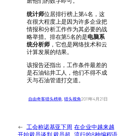
磨他们的数字即可。
统计师
位居排行榜上第4名，这
在很大程度上是因为许多企业把
情报和分析工作作为其必要的战
略举措。排在第5名的是
电脑系
统分析师
，它也是网络技术和云
计算发展的结果。
该报告还指出，工作条件最差的
是石油钻井工人，他们不得不成
天与石油管道打交道。
自由奇客
猎头榜单
, 
猎头视角
2011年4月21日
←
工会称诺基亚下周
在企业中越来越
开始裁员谈判 裁员超
流行的8种编程语