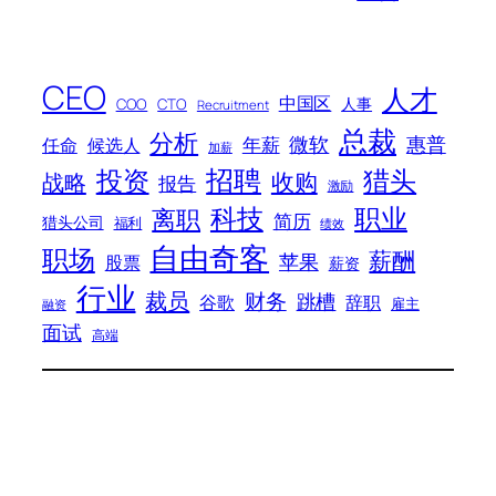
CEO
人才
中国区
人事
COO
CTO
Recruitment
总裁
分析
微软
惠普
年薪
任命
候选人
加薪
招聘
投资
猎头
战略
收购
报告
激励
科技
职业
离职
简历
猎头公司
福利
绩效
自由奇客
职场
薪酬
苹果
股票
薪资
行业
裁员
财务
跳槽
谷歌
辞职
雇主
融资
面试
高端