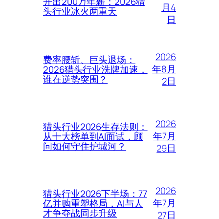
开出200万年薪：2026猎
月4
头行业冰火两重天
日
2026
费率腰斩、巨头退场：
年8月
2026猎头行业洗牌加速，
谁在逆势突围？
2日
2026
猎头行业2026生存法则：
年7月
从十大榜单到AI面试，顾
问如何守住护城河？
29日
2026
猎头行业2026下半场：77
年7月
亿并购重塑格局，AI与人
才争夺战同步升级
27日