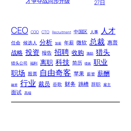
才争夺战同步升级
27日
CEO
人才
中国区
人事
COO
CTO
Recruitment
总裁
分析
微软
惠普
年薪
任命
候选人
加薪
招聘
投资
猎头
战略
收购
报告
激励
科技
职业
离职
简历
猎头公司
福利
绩效
自由奇客
职场
薪酬
苹果
股票
薪资
行业
裁员
财务
跳槽
谷歌
辞职
雇主
融资
面试
高端