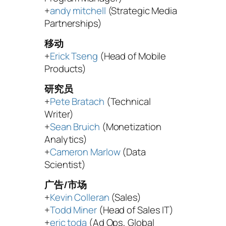
+
andy mitchell
(Strategic Media
Partnerships)
移动
+
Erick Tseng
(Head of Mobile
Products)
研究员
+
Pete Bratach
(Technical
Writer)
+
Sean Bruich
(Monetization
Analytics)
+
Cameron Marlow
(Data
Scientist)
广告/市场
+
Kevin Colleran
(Sales)
+
Todd Miner
(Head of Sales IT)
+
eric toda
(Ad Ops, Global