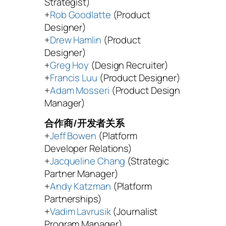
Strategist)
+
Rob Goodlatte
(Product
Designer)
+
Drew Hamlin
(Product
Designer)
+
Greg Hoy
(Design Recruiter)
+
Francis Luu
(Product Designer)
+
Adam Mosseri
(Product Design
Manager)
合作商/开发者关系
+
Jeff Bowen
(Platform
Developer Relations)
+
Jacqueline Chang
(Strategic
Partner Manager)
+
Andy Katzman
(Platform
Partnerships)
+
Vadim Lavrusik
(Journalist
Program Manager)