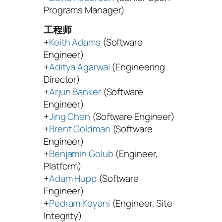
Programs Manager)
工程师
+
Keith Adams
(Software
Engineer)
+
Aditya Agarwal
(Engineering
Director)
+
Arjun Banker
(Software
Engineer)
+
Jing Chen
(Software Engineer)
+
Brent Goldman
(Software
Engineer)
+
Benjamin Golub
(Engineer,
Platform)
+
Adam Hupp
(Software
Engineer)
+
Pedram Keyani
(Engineer, Site
Integrity)