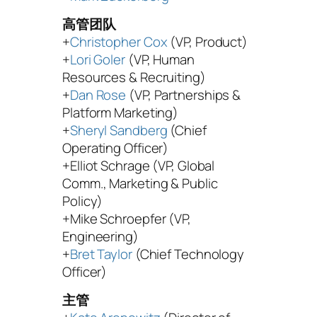
高管团队
+
Christopher Cox
(VP, Product)
+
Lori Goler
(VP, Human
Resources & Recruiting)
+
Dan Rose
(VP, Partnerships &
Platform Marketing)
+
Sheryl Sandberg
(Chief
Operating Officer)
+Elliot Schrage (VP, Global
Comm., Marketing & Public
Policy)
+Mike Schroepfer (VP,
Engineering)
+
Bret Taylor
(Chief Technology
Officer)
主管