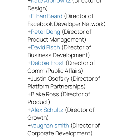
+
Kate Aronowitz
(Director of
Design)
+
Ethan Beard
(Director of
Facebook Developer Network)
+
Peter Deng
(Director of
Product Management)
+
David Fisch
(Director of
Business Development)
+
Debbie Frost
(Director of
Comm./Public Affairs)
+Justin Osofsky (Director of
Platform Partnerships)
+Blake Ross (Director of
Product)
+
Alex Schultz
(Director of
Growth)
+
vaughan smith
(Director of
Corporate Development)