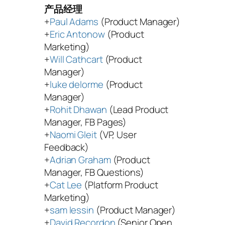
产品经理
+
Paul Adams
(Product Manager)
+
Eric Antonow
(Product
Marketing)
+
Will Cathcart
(Product
Manager)
+
luke delorme
(Product
Manager)
+
Rohit Dhawan
(Lead Product
Manager, FB Pages)
+
Naomi Gleit
(VP, User
Feedback)
+
Adrian Graham
(Product
Manager, FB Questions)
+
Cat Lee
(Platform Product
Marketing)
+
sam lessin
(Product Manager)
+
David Recordon
(Senior Open