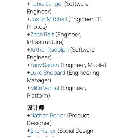
+
Tobie Langel
(Software
Engineer)
+
Justin Mitchell
(Engineer, FB
Photos)
+
Zach Rait
(Engineer,
Infrastructure)
+
Arthur Rudolph
(Software
Engineer)
+
Yariv Sadan
(Engineer, Mobile)
+
Luke Shepard
(Engineering
Manager)
+
Mike Vernal
(Engineer,
Platform)
设计师
+
Nathan Borror
(Product
Designer)
+
Eric Fisher
(Social Design