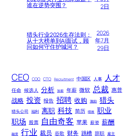
谁在逆势突围？
2日
2026
猎头行业2026生存法则：
年7月
从十大榜单到AI面试，顾
问如何守住护城河？
29日
CEO
人才
中国区
人事
COO
CTO
Recruitment
总裁
分析
微软
惠普
年薪
任命
候选人
加薪
招聘
投资
猎头
战略
收购
报告
激励
科技
职业
离职
简历
猎头公司
福利
绩效
自由奇客
职场
薪酬
苹果
股票
薪资
行业
裁员
财务
跳槽
谷歌
辞职
雇主
融资