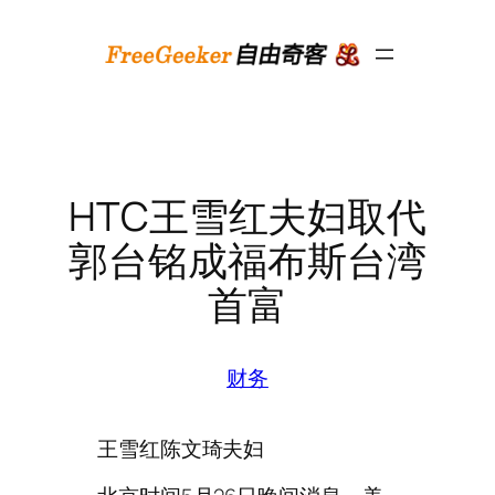
跳
至
内
容
HTC王雪红夫妇取代
郭台铭成福布斯台湾
首富
财务
王雪红陈文琦夫妇