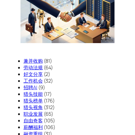
兼并收购
(81)
劳动法规
(64)
好文分享
(2)
工作机会
(32)
招聘AI
(9)
猎头技能
(17)
猎头榜单
(176)
猎头视角
(312)
职业发展
(65)
自由奇客
(105)
薪酬福利
(106)
融资重组
(31)