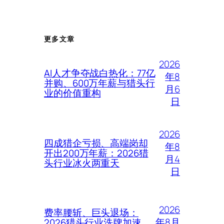
更多文章
2026
AI人才争夺战白热化：77亿
年8
并购、600万年薪与猎头行
月6
业的价值重构
日
2026
四成猎企亏损、高端岗却
年8
开出200万年薪：2026猎
月4
头行业冰火两重天
日
2026
费率腰斩、巨头退场：
年8月
2026猎头行业洗牌加速，