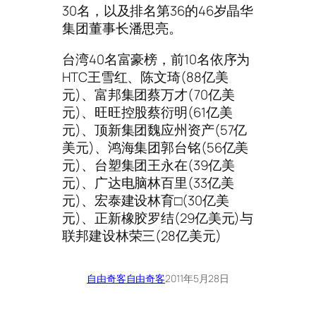
30名，以及排名第36的46岁晶华
集团董事长潘思亮。
台湾40名富豪榜，前10名依序为
HTC王雪红、陈文琦(88亿美
元)、富邦集团蔡万才(70亿美
元)、旺旺控股蔡衍明(61亿美
元)、顶新集团魏应州资产(57亿
美元)、鸿海集团郭台铭(56亿美
元)、台塑集团王永在(39亿美
元)、广达电脑林百里(33亿美
元)、宏泰建设林育□(30亿美
元)、正新橡胶罗结(29亿美元)与
联邦建设林荣三(28亿美元)
自由奇客
自由奇客
2011年5月28日