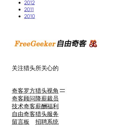
2012
2011
2010
关注猎头所关心的
奇客罗方
猎头视角
奇客顾问
降薪裁员
技术奇客
薪酬福利
自由奇客
猎头服务
留言板
招聘系统