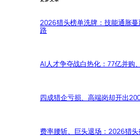
2026猎头榜单洗牌：技能通胀
路
AI人才争夺战白热化：77亿并购
四成猎企亏损、高端岗却开出20
费率腰斩、巨头退场：2026猎