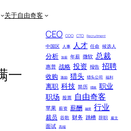
关于自由奇客
CEO
COO
CTO
Recruitment
人才
中国区
任命
候选人
人事
总裁
分析
微软
年薪
加薪
招聘
投资
战略
惠普
报告
满一
猎头
收购
猎头公司
福利
激励
科技
职业
离职
简历
绩效
自由奇客
职场
股票
行业
薪酬
苹果
薪资
融资
裁员
财务
跳槽
谷歌
辞职
雇主
面试
高端