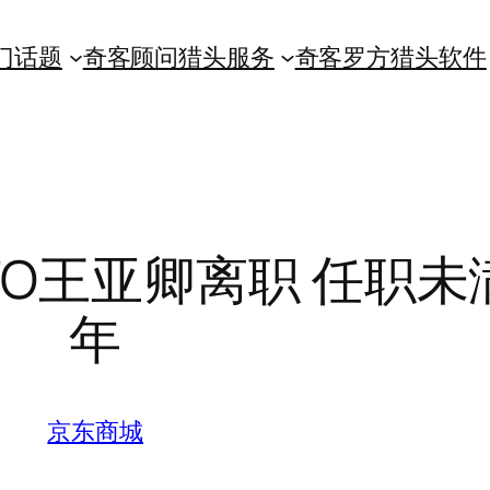
门话题
奇客顾问猎头服务
奇客罗方猎头软件
O王亚卿离职 任职未
年
京东商城