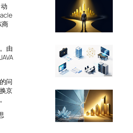
自动
cle
东商
O。由
AVA
的问
换京
。
思