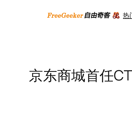
跳
至
热
内
容
京东商城首任CT