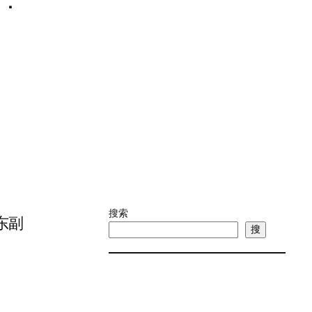
录：
搜索
东副
搜